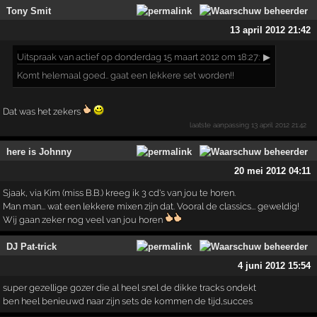
Tony Smit
13 april 2012 21:42
Uitspraak
van actief op donderdag 15 maart 2012 om 18:27:
▶
Komt helemaal goed.. gaat een lekkere set worden!!
Dat was het zekers
laatste aanpassing
13 april 2012 21:42
here is Johnny
20 mei 2012 04:11
Sjaak, via Kim (miss B.B.) kreeg ik 3 cd's van jou te horen.
Man man... wat een lekkere mixen zijn dat. Vooral de classics... geweldig!
Wij gaan zeker nog veel van jou horen
DJ Pat-trick
4 juni 2012 15:54
super gezellige gozer die al heel snel de dikke tracks ondekt
ben heel benieuwd naar zijn sets de kommen de tijd,succes