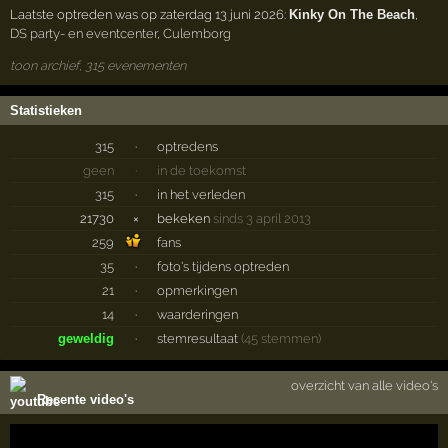
Laatste optreden was op zaterdag 13 juni 2026:
Kinky On The Beach
,
DS party- en eventcenter
,
Culemborg
toon archief, 315 evenementen
Statistieken
315
·
optredens
geen
·
in de toekomst
315
·
in het verleden
21730
×
bekeken
sinds 3 april 2013
259
fans
35
·
foto's tijdens optreden
21
·
opmerkingen
14
·
waarderingen
geweldig
·
stemresultaat
(45 stemmen)
overzicht van alle video's
Recente video's