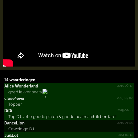
14 waarderingen
2015-06-17
Alice Wonderland
goed lekker beats
2015-05-02
close4ever
Topper
2015-02-18
DiDi
Top DJ...vette goede platen & goede beatmatch ik ben fan!!!
2015-01-05
DanceLion
Geweldige DJ.
2014-04-14
Ju&Lot