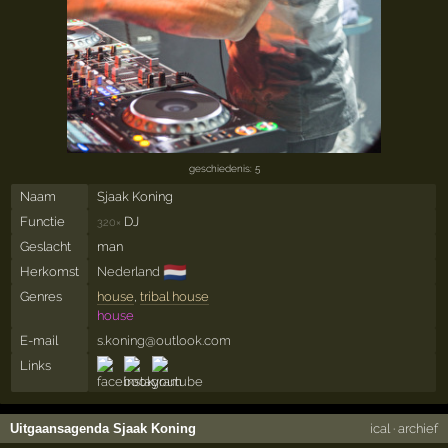
geschiedenis: 5
Naam
Sjaak Koning
Functie
DJ
320×
Geslacht
man
🇳🇱
Herkomst
Nederland
Genres
house
,
tribal house
house
E-mail
s.koning@outlook.com
Links
Uitgaansagenda Sjaak Koning
ical
·
archief