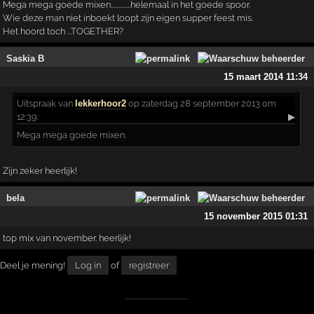
Mega mega goede mixen..............helemaal in het goede spoor.
Wie deze man niet inboekt loopt zijn eigen supper feest mis.
Het hoord toch ...TOGETHER?
Saskia B
15 maart 2014 11:34
Uitspraak
van
lekkerhoor2
op zaterdag 28 september 2013 om
12:39:
▶
Mega mega goede mixen.
Zijn zeker heerlijk!
bela
15 november 2015 01:31
top mix van november. heerlijk!
Deel je mening!
Log in
of
registreer