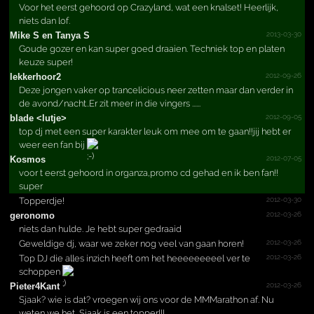
Voor het eerst gehoord op Crazyland, wat een knalset! Heerlijk,
niets dan lof.
2013-03-30
Mike S en Tanya S
Goude gozer en kan super goed draaien. Techniek top en platen
keuze super!
2012-09-26
lekkerhoor2
Deze jongen vaker op trancelicious neer zetten maar dan verder in
de avond/nacht..Er zit meer in die vingers ......
2012-09-05
blade <lutje>
top dj met een super karakter leuk om mee om te gaan!!jij hebt er
weer een fan bij
2012-07-05
Kosmos
voor t eerst gehoord in organza,promo cd gehad en ik ben fan!!
super
2012-03-30
Topperdje!
2012-03-26
geronomo
niets dan hulde. Je hebt super gedraaid
2012-03-26
Geweldige dj, waar we zeker nog veel van gaan horen!
2012-03-26
Top DJ die alles inzich heeft om het heeeeeeeeel ver te
schoppen
2012-03-26
Pieter4Kant
Sjaak? wie is dat? vroegen wij ons voor de MMMarathon af. Nu
weten we het, Sjaak is een topper!!!