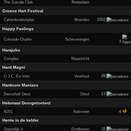
The Suicide Club
Rotterdam
Groene Hart Festival
3302
Cattenbroekerplas
Woerden
Happy Feelings
Colorado Charlie
Scheveningen
3
Harajuku
Complex
Maastricht
Hard Magni
28
O.J.C. Ex-Voto
Voorhout
Hardcore Maniacs
13
Dancehall Diest
Diest
Helemaal Doorgetoeterd
N201
Aalsmeer
4
Herrie in de kelder
18
Soestdijk II
Eindhoven