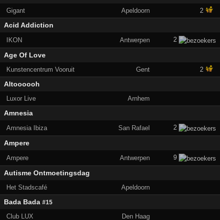
Gigant
Apeldoorn
2
Acid Addiction
2
IKON
Antwerpen
Age Of Love
Kunstencentrum Vooruit
Gent
2
Altoooooh
Luxor Live
Arnhem
Amnesia
2
Amnesia Ibiza
San Rafael
Ampere
9
Ampere
Antwerpen
Autisme Ontmoetingsdag
Het Stadscafé
Apeldoorn
Bada Bada
#15
Club LUX
Den Haag