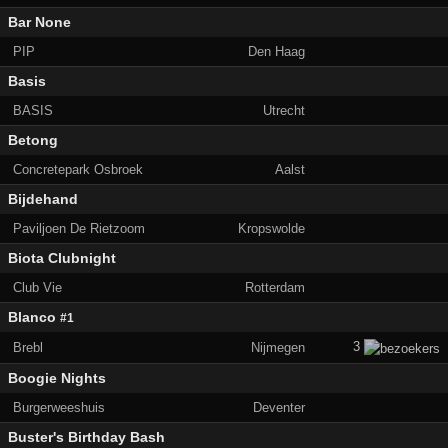
Bar None
PIP
Den Haag
Basis
BASIS
Utrecht
Betong
Concretepark Osbroek
Aalst
Bijdehand
Paviljoen De Rietzoom
Kropswolde
Biota Clubnight
Club Vie
Rotterdam
Blanco
#1
3
Brebl
Nijmegen
Boogie Nights
Burgerweeshuis
Deventer
Buster's Birthday Bash