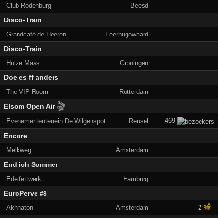
Club Rodenburg
Beesd
Disco-Train
Grandcafé de Heeren
Heerhugowaard
Disco-Train
Huize Maas
Groningen
Doe es ff anders
The VIP Room
Rotterdam
🎬
Elsom Open Air
469
Evenemententerrein De Wilgenspot
Reusel
Encore
Melkweg
Amsterdam
Endlich Sommer
Edelfettwerk
Hamburg
EuroPerve
#8
Akhnaton
Amsterdam
2