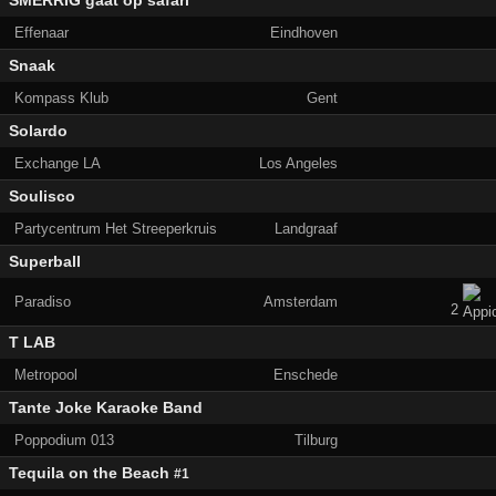
SMÈRRIG gaat op safari
Effenaar
Eindhoven
Snaak
Kompass Klub
Gent
Solardo
Exchange LA
Los Angeles
Soulisco
Partycentrum Het Streeperkruis
Landgraaf
Superball
Paradiso
Amsterdam
2
T LAB
Metropool
Enschede
Tante Joke Karaoke Band
Poppodium 013
Tilburg
Tequila on the Beach
#1