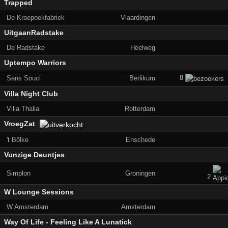
Trapped
De Kroepoekfabriek
Vlaardingen
UitgaanRadstake
De Radstake
Heelweg
Uptempo Warriors
8
Sans Souci
Berlikum
Villa Night Club
Villa Thalia
Rotterdam
VroegZat
't Bölke
Enschede
Vunzige Deuntjes
Simplon
Groningen
2
W Lounge Sessions
W Amsterdam
Amsterdam
Way Of Life - Feeling Like A Lunatick