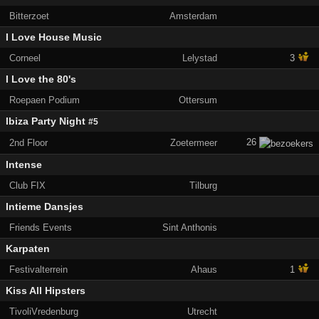
Bitterzoet
Amsterdam
I Love House Music
Corneel
Lelystad
3
I Love the 80's
Roepaen Podium
Ottersum
Ibiza Party Night
#5
26
2nd Floor
Zoetermeer
Intense
Club FIX
Tilburg
Intieme Dansjes
Friends Events
Sint Anthonis
Karpaten
Festivalterrein
Ahaus
1
Kiss All Hipsters
TivoliVredenburg
Utrecht