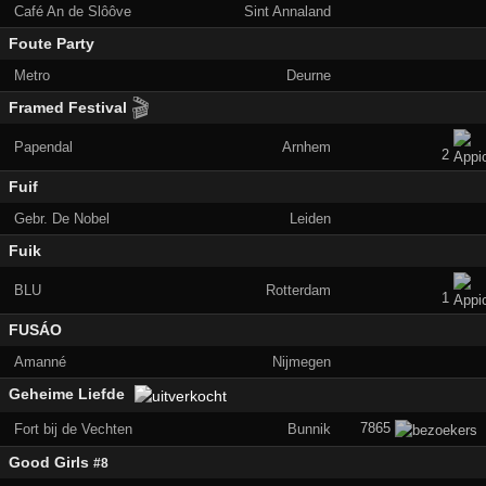
Café An de Slôôve
Sint Annaland
Foute Party
Metro
Deurne
🎬
Framed Festival
Papendal
Arnhem
2
Fuif
Gebr. De Nobel
Leiden
Fuik
BLU
Rotterdam
1
FUSÁO
Amanné
Nijmegen
Geheime Liefde
7865
Fort bij de Vechten
Bunnik
Good Girls
#8