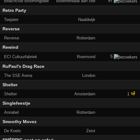
97
Beachclub Bloomingdale
Bloemendaal aan zee
Retro Party
Teejater
Naaldwijk
Reverse
Reverse
Rotterdam
Rewind
5
ECI Cultuurfabriek
Roermond
RuPaul's Drag Race
The SSE Arena
London
Shelter
Shelter
Amsterdam
1
Singlefeestje
Annabel
Rotterdam
Smoothy Movez
De Koets
Zeist