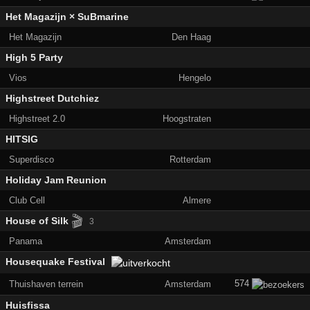
Het Magazijn × SuBmarine
Het Magazijn
Den Haag
High 5 Party
Vios
Hengelo
Highstreet Dutchiez
Highstreet 2.0
Hoogstraten
HITSIG
Superdisco
Rotterdam
Holiday Jam Reunion
Club Cell
Almere
🎬
House of Silk
3
Panama
Amsterdam
Housequake Festival
574
Thuishaven terrein
Amsterdam
Huisfissa