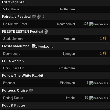
Extravaganza
Villa Thalia
Rotterdam
🎬
Fairytale Festival
3
126
De Nieuwe Pater
Kaatsheuvel
🎬
FEESTBEESTEN Festival
Stadsblokken
Arnhem
1
Fiesta Macumba
Doornroosje
Nijmegen
1
FLEX werken
Chin Chin Club
Amsterdam
Follow The White Rabbit
7
Effenaar
Eindhoven
Fortress Cruise
52
Rederij Docks
Utrecht
Fout & Fauter