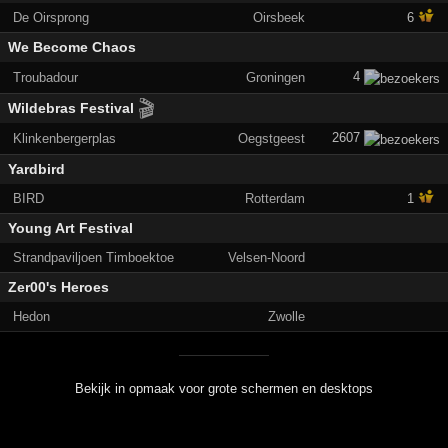
De Oirsprong
Oirsbeek
6
We Become Chaos
4
Troubadour
Groningen
🎬
Wildebras Festival
2607
Klinkenbergerplas
Oegstgeest
Yardbird
BIRD
Rotterdam
1
Young Art Festival
Strandpaviljoen Timboektoe
Velsen-Noord
Zer00's Heroes
Hedon
Zwolle
Bekijk in opmaak voor grote schermen en desktops