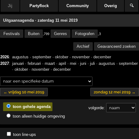
Jij
Partyflock
Community
Overig
🔍
Uitgaansagenda · zaterdag 11 mei 2019
Festivals
Buiten
Genres
Fotografen
,
,799
3
Archief
Geavanceerd zoeken
2026
:
augustus
·
september
·
oktober
·
november
·
december
2027
:
januari
·
februari
·
maart
·
april
·
mei
·
juni
·
juli
·
augustus
·
september
·
oktober
·
november
·
december
← vrijdag 10 mei 2019
zondag 12 mei 2019 →
toon gehele agenda
volgorde:
toon alleen huidige omgeving
toon line-ups