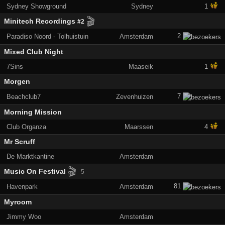
Sydney Showground
Sydney
1
🎬
Minitech Recordings
#2
2
Paradiso Noord - Tolhuistuin
Amsterdam
Mixed Club Night
7Sins
Maaseik
1
Morgen
7
Beachclub7
Zevenhuizen
Morning Mission
Club Organza
Maarssen
4
Mr Scruff
De Marktkantine
Amsterdam
🎬
Music On Festival
5
81
Havenpark
Amsterdam
Myroom
Jimmy Woo
Amsterdam