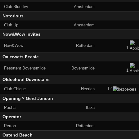
Club Blue Ivy
Amsterdam
Notorious
Club Up
Amsterdam
Now&Wow Invites
Now&Wow
Rotterdam
1
Oalerwets Feesie
Feesttent Bovensmilde
Bovensmilde
1
Oldschool Downstairs
12
Club Chique
Heerlen
Opening × Gerd Janson
Pacha
Ibiza
Operator
Perron
Rotterdam
Ostend Beach