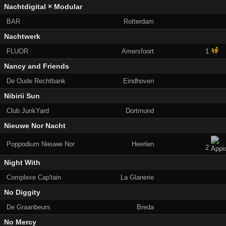
Nachtdigital × Modular
BAR
Rotterdam
Nachtwerk
FLUOR
Amersfoort
1
Nancy and Friends
De Oude Rechtbank
Eindhoven
Nibirii Sun
Club JunkYard
Dortmund
Nieuwe Nor Nacht
Poppodium Nieuwe Nor
Heerlen
2
Night With
Complexe Cap'tain
La Glanerie
No Diggity
De Graanbeurs
Breda
No Mercy