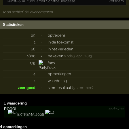
Kunst- & Kulturquartier Schiffbauergasse
Potsdam
toon archief, 68 evenementen
Statistieken
69
·
optredens
1
·
in de toekomst
68
·
in het verleden
1880
×
bekeken
sinds 3 april 2013
179
fans
4
·
opmerkingen
1
·
waardering
zeer goed
·
stemresultaat
(5 stemmen)
1 waardering
2008-07-20
POOOL
EXTREMA 2008
4 opmerkingen