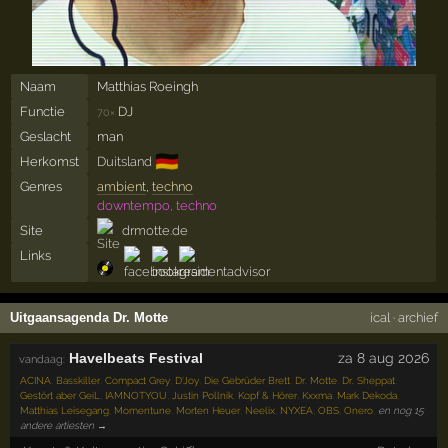
Naam
Matthias Roeingh
Functie
DJ
70×
Geslacht
man
🇩🇪
Herkomst
Duitsland
Genres
ambient
,
techno
downtempo, techno
Site
drmotte.de
Links
Uitgaansagenda Dr. Motte
ical
·
archief
Havelbeats Festival
za 8 aug 2026
vandaag:
ACINA
,
Basskiller
,
Compact Grey
,
D'Joy
,
Die Gebrüder Brett
,
Dr. Motte
,
Dr. Sheppat
,
Gestört aber GeiL
,
IAMNOTYOU
,
Justin Pollnik
,
Kopf & Hörer
,
Kxxma
,
Mark Dekoda
,
Matthias Leisegang
,
Momentune
,
Morten Heuer
,
Neelix
,
NYXEA
,
OBS
,
Onero
,
en nog 15
andere artiesten →