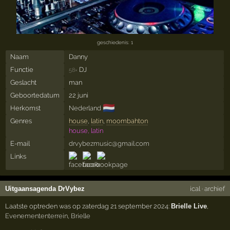
geschiedenis: 1
Naam
Danny
Functie
DJ
58×
Geslacht
man
Geboortedatum
22 juni
🇳🇱
Herkomst
Nederland
Genres
house
,
latin
,
moombahton
house, latin
E-mail
drvybezmusic@gmail.com
Links
Uitgaansagenda DrVybez
ical
·
archief
Laatste optreden was op zaterdag 21 september 2024:
Brielle Live
,
Evenemententerrein
,
Brielle