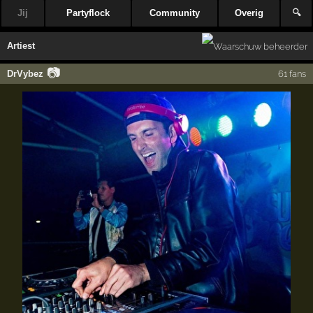
Jij
Partyflock
Community
Overig
🔍
Artiest
📷
DrVybez
61 fans