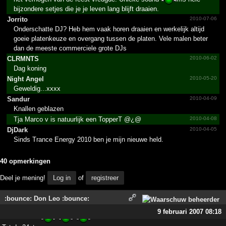
bijzondere setjes die je je leven lang blijft draaien.
Jorrito
2010-07-06
Onderschatte DJ? Heb hem vaak horen draaien en werkelijk altijd
goeie platenkeuze en overgang tussen de platen. Vele malen beter
dan de meeste commerciele grote DJs
CLRMNTS
2010-06-02
Dag koning
Night Angel
2010-05-20
Geweldig...xxxx
Sandur
2010-04-09
Knallen geblazen
Tja Marco v is natuurlijk een TopperT @¿@
2010-04-08
DjDark
2010-04-05
Sinds Trance Energy 2010 ben je mijn nieuwe held.
40 opmerkingen
Deel je mening!
Log in
of
registreer
:bounce: Don Leo :bounce:
9 februari 2007 08:18