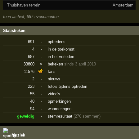
Thuishaven terrein
Amsterdam
toon archief, 687 evenementen
Statistieken
691
·
optredens
4
·
in de toekomst
687
·
in het verleden
33800
×
bekeken
sinds 3 april 2013
11576
fans
2
·
nieuws
223
·
foto's tijdens optreden
55
·
video's
40
·
opmerkingen
94
·
waarderingen
geweldig
·
stemresultaat
(276 stemmen)
Muziek