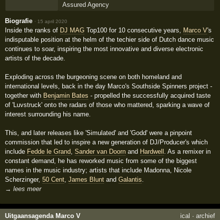
Assured Agency
Biografie
·
15 april 2020
Inside the ranks of
DJ MAG
Top100 for 10 consecutive years,
Marco V
's
indisputable position at the helm of the techier side of Dutch dance music
continues to soar, inspiring the most innovative and diverse electronic
artists of the decade.
Exploding across the burgeoning scene on both homeland and
international levels, back in the day Marco's Southside Spinners project -
together with
Benjamin Bates
- propelled the successfully acquired taste
of 'Luvstruck' onto the radars of those who mattered, sparking a wave of
interest surrounding his name.
This, and later releases like 'Simulated' and 'Godd' were a pinpoint
commission that led to inspire a new generation of DJ/Producer's which
include
Fedde le Grand
,
Sander van Doorn
and
Hardwell
. As a remixer in
constant demand, he has reworked music from some of the biggest
names in the music industry; artists that include Madonna, Nicole
Scherzinger,
50 Cent
,
James Blunt
and
Galantis
.
→ lees meer
Uitgaansagenda Marco V
ical
·
archief