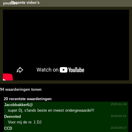
Recente video's
94 waarderingen tonen
20 recentste waarderingen
Jacobb­akker6­@­
2025-01-19
super Dj, s'lands beste en meest ondergewaarde!!!
Deevoted
2019-04-21
Voor mij de nr. 1 DJ
CCD
2016-09-17