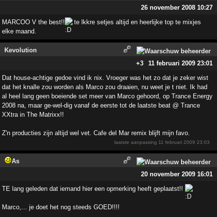
26 november 2008 10:27
MARCOO V the best!!
te lkkre setjes altijd en heerlijke top te mixjes
elke maand.
Kevolution
+3
11 februari 2009 23:01
Dat house-achtige gedoe vind ik nix. Vroeger was het zo dat je zeker wist
dat het knalle zou worden als Marco zou draaien, nu weet je t niet. Ik had
al heel lang geen boeiende set meer van Marco gehoord, op Trance Energy
2008 na, maar ge-wel-dig vanaf de eerste tot de laatste beat @ Trance
XXtra in The Matrixx!!
Z'n producties zijn altijd wel vet. Cafe del Mar remix blijft mijn favo.
laatste aanpassing
11 februari 2009 23:03
As
20 november 2009 16:01
TE lang geleden dat iemand hier een opmerking heeft geplaatst!!
Marco,... je doet het nog steeds GOED!!!!