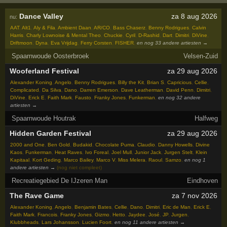
Dance Valley
za 8 aug 2026
nu:
AAT
,
Alt1
,
Aly & Fila
,
Ambient Daan
,
AR/CO
,
Bass Chaserz
,
Benny Rodrigues
,
Calvin
Harris
,
Charly Lownoise & Mental Theo
,
Chuckie
,
Cyril
,
D-Rashid
,
Dart
,
Dimitri
,
DiVine
,
Driftmoon
,
Dyna
,
Eva Vrijdag
,
Ferry Corsten
,
FISHER
,
en nog 33 andere artiesten →
Spaarnwoude Oosterbroek
Velsen-Zuid
Wooferland Festival
za 29 aug 2026
Alexander Koning
,
Angelo
,
Benny Rodrigues
,
Billy the Kit
,
Brian S
,
Capricious
,
Cellie
,
Complicated
,
Da Silva
,
Dano
,
Darren Emerson
,
Dave Leatherman
,
David Penn
,
Dimitri
,
DiVine
,
Erick E
,
Faith Mark
,
Fausto
,
Franky Jones
,
Funkerman
,
en nog 32 andere
artiesten →
Spaarnwoude Houtrak
Halfweg
Hidden Garden Festival
za 29 aug 2026
2000 and One
,
Ben Gold
,
Budakid
,
Chocolate Puma
,
Claudio
,
Danny Howells
,
Divine
Kaos
,
Funkerman
,
Heat Raves
,
Ivo Foreal
,
Joel Mull
,
Junior Jack
,
Jurgen Stelt
,
Klein
Kapitaal
,
Kort Geding
,
Marco Bailey
,
Marco V
,
Miss Melera
,
Raoul
,
Samzo
,
en nog 1
andere artiesten →
(nog niet compleet)
Recreatiegebied De IJzeren Man
Eindhoven
The Rave Game
za 7 nov 2026
Alexander Koning
,
Angelo
,
Benjamin Bates
,
Cellie
,
Dano
,
Dimitri
,
Eric de Man
,
Erick E
,
Faith Mark
,
Francois
,
Franky Jones
,
Gizmo
,
Hetto
,
Jaydee
,
José
,
JP
,
Jurgen
,
Klubbheads
,
Lars Johansson
,
Lucien Foort
,
en nog 11 andere artiesten →