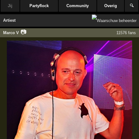
Jij
Partyflock
Community
Overig
🔍
Artiest
📷
Marco V
11576 fans