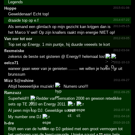
Legends
Hoppe
2015-01-06
Geweldenaar! Echt top!
draaide top op e.f
2014-07-22
Als iemand een glimlach op mijn gezicht kan krijgen dan is
2013-05-15
het Marco V wel! Op zijn knallers raakt mijn energie NIET op!
Van oor tot oor
2012-03-05
Top set op Energy. 1 min puntje, hij duurde veeeels te kort
flexmeiske
2012-03-04
zekerss de beste set gisteren @ Energy!! helemaal los!
eelco71
2011-10-13
waneer gaan weer van je genieten ........ we willen je horen , gr uit
brunssum
Mizz S@­nshine
2011-09-27
Altijd heeeeerlijke muziek!
Numero uno!!!
Ramzuzz
2011-09-25
Superheld!!!
Redder van Sensation 2008 en gewoon retedikke
sets op TE 2010 en Energy 2011.
Al jaren mijn top DJ. Geweldige sound.
2011-07-16
My number one DJ
2011-04-16
h-dre
2010-10-15
Blijft een van de helden op DJ gebied met een groot vermogen tot
het verhogen van de feest-vreugde. Unieke sound en soms hele