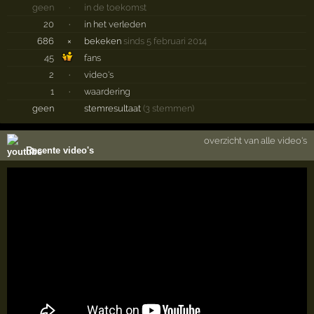
geen
·
in de toekomst
20
·
in het verleden
686
×
bekeken
sinds 5 februari 2014
45
fans
2
·
video's
1
·
waardering
geen
stemresultaat
(3 stemmen)
overzicht van alle video's
Recente video's