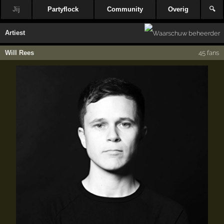
Jij
Partyflock
Community
Overig
🔍
Artiest
Will Rees
45 fans