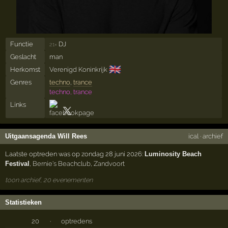
Functie
DJ
21×
Geslacht
man
🇬🇧
Herkomst
Verenigd Koninkrijk
Genres
techno
,
trance
techno, trance
Links
Uitgaansagenda Will Rees
ical
·
archief
Laatste optreden was op zondag 28 juni 2026:
Luminosity Beach
Festival
,
Bernie's Beachclub
,
Zandvoort
toon archief, 20 evenementen
Statistieken
20
·
optredens