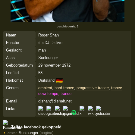
geschiedenis: 2
Naam
Roger Shah
Functie
DJ,
live
61×
2×
Geslacht
man
Alias
Sunlounger
Geboortedatum
29 november 1972
Leeftijd
53
🇩🇪
Herkomst
Duitsland
Genres
ambient
,
hard trance
,
progressive trance
,
trance
downtempo, trance
E-mail
djshah@djshah.net
Links
Zelfde facebook gekoppeld
Sunlounger
(pagina)
artiest: