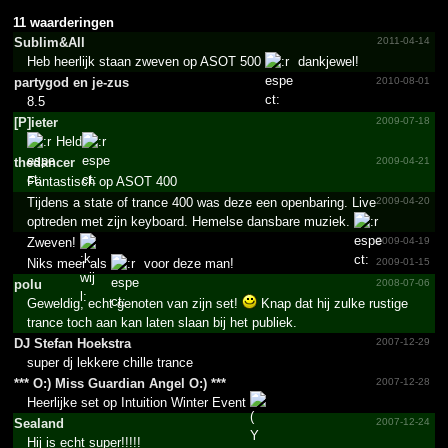
11 waarderingen
Sublim&All
2011-04-14
Heb heerlijk staan zweven op ASOT 500
dankjewel!
partygod en je-zus
2010-08-01
8.5
[P]ieter
2009-07-18
Held
thedancer
2009-04-21
Fantastisch op ASOT 400
Tijdens a state of trance 400 was deze een openbaring. Live
2009-04-20
optreden met zijn keyboard. Hemelse dansbare muziek.
Zweven!
2009-04-19
Niks meer als
voor deze man!
2009-01-15
polu
2008-07-06
Geweldig, echt genoten van zijn set!
Knap dat hij zulke rustige
trance toch aan kan laten slaan bij het publiek.
DJ Stefan Hoekstra
2007-12-29
super dj lekkere chille trance
***­ O:) Miss Guardian Angel O:) ***­
2007-12-28
Heerlijke set op Intuition Winter Event
Sealand
2007-12-24
Hij is echt super!!!!!