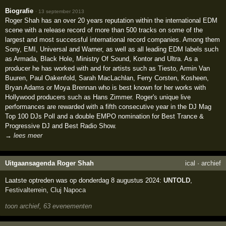
Biografie
·
13 september 2013
Roger Shah has an over 20 years reputation within the international EDM
scene with a release record of more than 500 tracks on some of the
largest and most successful international record companies. Among them
Sony, EMI, Universal and Warner, as well as all leading EDM labels such
as Armada, Black Hole, Ministry Of Sound, Kontor and Ultra. As a
producer he has worked with and for artists such as Tiesto, Armin Van
Buuren, Paul Oakenfold, Sarah MacLachlan, Ferry Corsten, Kosheen,
Bryan Adams or Moya Brennan who is best known for her works with
Hollywood producers such as Hans Zimmer. Roger's unique live
performances are rewarded with a fifth consecutive year in the DJ Mag
Top 100 DJs Poll and a double EMPO nomination for Best Trance &
Progressive DJ and Best Radio Show.
→ lees meer
Uitgaansagenda Roger Shah
ical
·
archief
Laatste optreden was op donderdag 8 augustus 2024:
UNTOLD
,
Festivalterrein
,
Cluj Napoca
toon archief, 63 evenementen