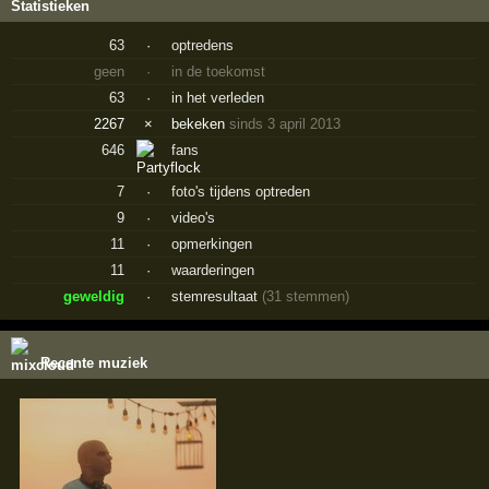
Statistieken
63
·
optredens
geen
·
in de toekomst
63
·
in het verleden
2267
×
bekeken
sinds 3 april 2013
646
fans
7
·
foto's tijdens optreden
9
·
video's
11
·
opmerkingen
11
·
waarderingen
geweldig
·
stemresultaat
(31 stemmen)
Recente muziek