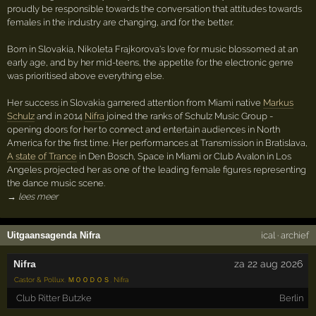
proudly be responsible towards the conversation that attitudes towards
females in the industry are changing, and for the better.
Born in Slovakia, Nikoleta Frajkorova's love for music blossomed at an
early age, and by her mid-teens, the appetite for the electronic genre
was prioritised above everything else.
Her success in Slovakia garnered attention from Miami native
Markus
Schulz
and in 2014
Nifra
joined the ranks of Schulz Music Group -
opening doors for her to connect and entertain audiences in North
America for the first time. Her performances at Transmission in Bratislava,
A state of Trance
in Den Bosch, Space in Miami or Club Avalon in Los
Angeles projected her as one of the leading female figures representing
the dance music scene.
→ lees meer
Uitgaansagenda Nifra
ical
·
archief
Nifra
za 22 aug 2026
Castor & Pollux
,
ＭＯＯＤＯＳ
,
Nifra
Club Ritter Butzke
Berlin