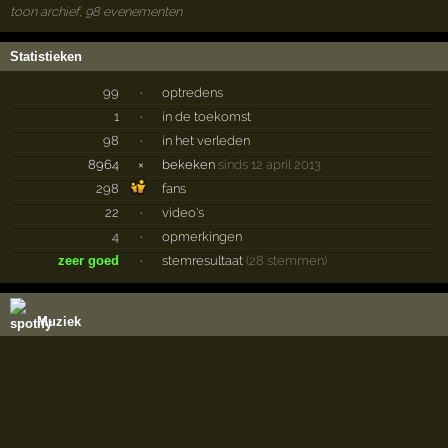
toon archief, 98 evenementen
Statistieken
99
·
optredens
1
·
in de toekomst
98
·
in het verleden
8964
×
bekeken
sinds 12 april 2013
298
fans
22
·
video's
4
·
opmerkingen
zeer goed
·
stemresultaat
(28 stemmen)
Muziek