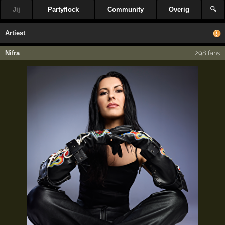
Jij
Partyflock
Community
Overig
🔍
Artiest
Nifra
298 fans