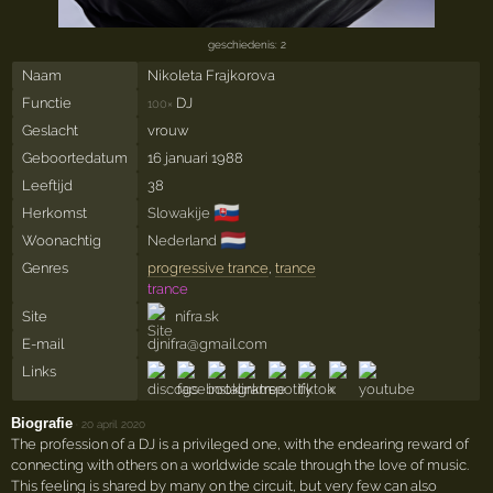
geschiedenis: 2
Naam
Nikoleta Frajkorova
Functie
DJ
100×
Geslacht
vrouw
Geboortedatum
16 januari 1988
Leeftijd
38
🇸🇰
Herkomst
Slowakije
🇳🇱
Woonachtig
Nederland
Genres
progressive trance
,
trance
trance
Site
nifra.sk
E-mail
djnifra@gmail.com
Links
Biografie
·
20 april 2020
The profession of a DJ is a privileged one, with the endearing reward of
connecting with others on a worldwide scale through the love of music.
This feeling is shared by many on the circuit, but very few can also