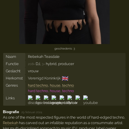
geschiedenis: 3
Naam
Rebekah Teasdale
Functie
DJ,
hybrid, producer
208×
3×
Geslacht
vrouw
🇬🇧
Herkomst
Verenigd Koninkrijk
Genres
hard techno
,
house
,
techno
hard techno, house, techno
Links
Biografie
·
29 februari 2024
As one of the most respected figures in the world of hard-edged techno,
Rebekah
has carved out an infallible reputation as a consummate artist.
Her multi-disciplined approach to music (DJ, producer, label owner,