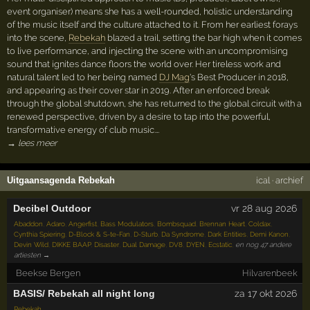
event organiser) means she has a well-rounded, holistic understanding
of the music itself and the culture attached to it. From her earliest forays
into the scene,
Rebekah
blazed a trail, setting the bar high when it comes
to live performance, and injecting the scene with an uncompromising
sound that ignites dance floors the world over. Her tireless work and
natural talent led to her being named
DJ Mag
's Best Producer in 2018,
and appearing as their cover star in 2019. After an enforced break
through the global shutdown, she has returned to the global circuit with a
renewed perspective, driven by a desire to tap into the powerful,
transformative energy of club music.…
→ lees meer
Uitgaansagenda Rebekah
ical
·
archief
Decibel Outdoor
vr 28 aug 2026
Abaddon
,
Adaro
,
Angerfist
,
Bass Modulators
,
Bombsquad
,
Brennan Heart
,
Coldax
,
Cynthia Spiering
,
D-Block & S-te-Fan
,
D-Sturb
,
Da Syndrome
,
Dark Entities
,
Demi Kanon
,
Devin Wild
,
DIKKE BAAP
,
Disaster
,
Dual Damage
,
DV8
,
DYEN
,
Ecstatic
,
en nog 47 andere
artiesten →
Beekse Bergen
Hilvarenbeek
BASIS/ Rebekah all night long
za 17 okt 2026
Rebekah