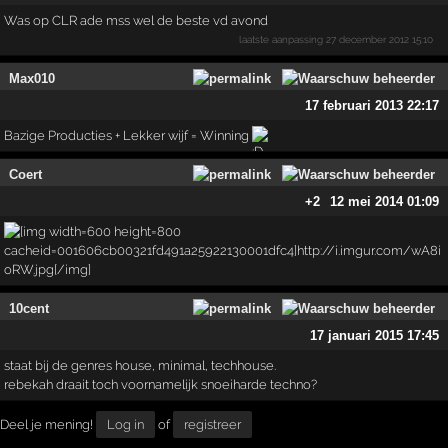
Was op CLR ade mss wel de beste vd avond
laatste aanpassing
27 december 2012 15:10
Max010
17 februari 2013 22:17
Bazige Producties + Lekker wijf = Winning
Coert
+2
12 mei 2014 01:09
10cent
17 januari 2015 17:45
staat bij de genres house, minimal, techhouse.
rebekah draait toch voornamelijk snoeiharde techno?
Deel je mening!
Log in
of
registreer