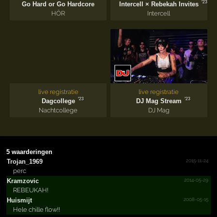
'23
Go Hard or Go Hardcore
Intercell × Rebekah Invites
HÖR
Intercell
live registratie
live registratie
'23
'23
Dagcollege
DJ Mag Stream
Nachtcollege
DJ Mag
5 waarderingen
2015-11-24
Trojan_1969
perc
2014-05-29
Kramzovic
REBEUKAH!
2008-05-15
Huismijt
Hele chille flow!!