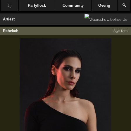
Jij
Partyflock
Community
Overig
🔍
Artiest
Rebekah
850 fans