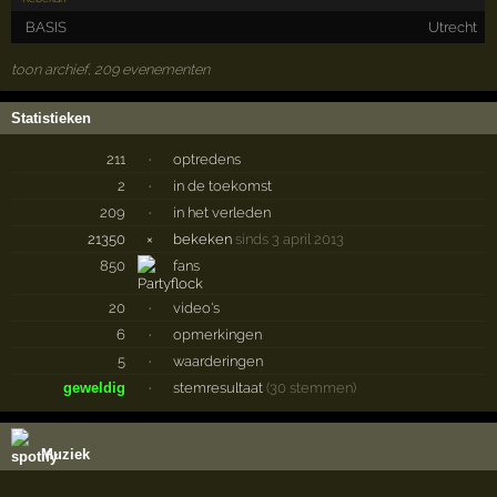
BASIS
Utrecht
toon archief, 209 evenementen
Statistieken
211
·
optredens
2
·
in de toekomst
209
·
in het verleden
21350
×
bekeken
sinds 3 april 2013
850
fans
20
·
video's
6
·
opmerkingen
5
·
waarderingen
geweldig
·
stemresultaat
(30 stemmen)
Muziek