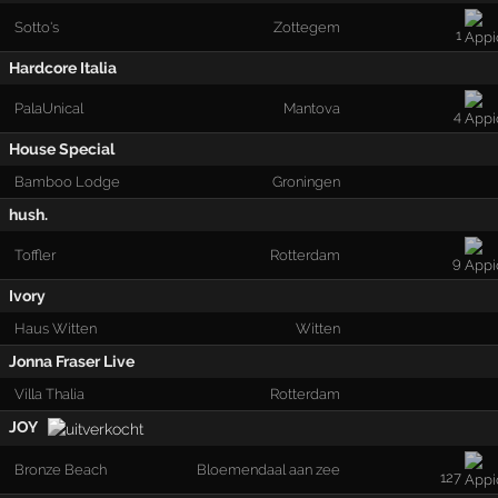
Sotto's
Zottegem
1
Hardcore Italia
PalaUnical
Mantova
4
House Special
Bamboo Lodge
Groningen
hush.
Toffler
Rotterdam
9
Ivory
Haus Witten
Witten
Jonna Fraser Live
Villa Thalia
Rotterdam
JOY
Bronze Beach
Bloemendaal aan zee
127