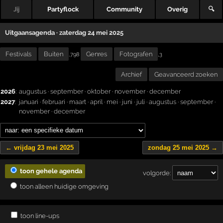
Jij
Partyflock
Community
Overig
🔍
Uitgaansagenda · zaterdag 24 mei 2025
Festivals
Buiten
Genres
Fotografen
,
,798
3
Archief
Geavanceerd zoeken
2026
:
augustus
·
september
·
oktober
·
november
·
december
2027
:
januari
·
februari
·
maart
·
april
·
mei
·
juni
·
juli
·
augustus
·
september
·
november
·
december
← vrijdag 23 mei 2025
zondag 25 mei 2025 →
toon gehele agenda
volgorde:
toon alleen huidige omgeving
toon line-ups