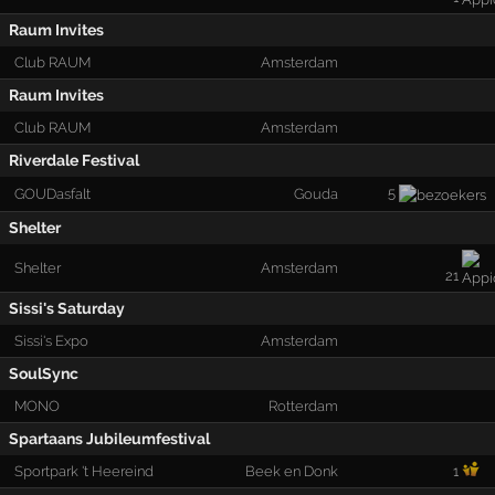
Raum Invites
Club RAUM
Amsterdam
Raum Invites
Club RAUM
Amsterdam
Riverdale Festival
5
GOUDasfalt
Gouda
Shelter
Shelter
Amsterdam
21
Sissi's Saturday
Sissi's Expo
Amsterdam
SoulSync
MONO
Rotterdam
Spartaans Jubileumfestival
Sportpark 't Heereind
Beek en Donk
1