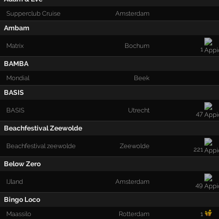
Supperclub Cruise
Amsterdam
Ambam
Matrix
Bochum
1
BAMBA
Mondial
Beek
BASIS
BASIS
Utrecht
47
Beachfestival Zeewolde
Beachfestival zeewolde
Zeewolde
221
Below Zero
IJland
Amsterdam
49
Bingo Loco
Maassilo
Rotterdam
1