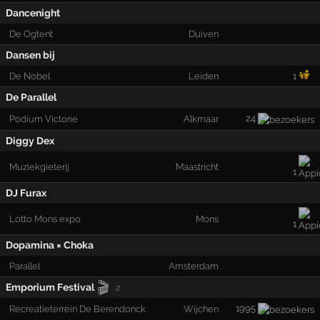
Dancenight
De Ogtent
Duiven
Dansen bij
De Nobel
Leiden
1
De Parallel
24
Podium Victorie
Alkmaar
Diggy Dex
Muziekgieterij
Maastricht
1
DJ Furax
Lotto Mons expo
Mons
1
Dopamina × Choka
Parallel
Amsterdam
🎬
Emporium Festival
2
1995
Recreatieterrein De Berendonck
Wijchen