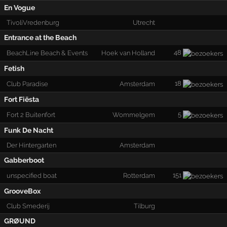
En Vogue
TivoliVredenburg
Utrecht
Entrance at the Beach
48
BeachLine Beach & Events
Hoek van Holland
Fetish
18
Club Paradise
Amsterdam
Fort Fiësta
5
Fort 2 Buitenfort
Wommelgem
Funk De Nacht
Der Hintergarten
Amsterdam
Gabberboot
151
unspecified boat
Rotterdam
GrooveBox
Club Smederij
Tilburg
GRØUND