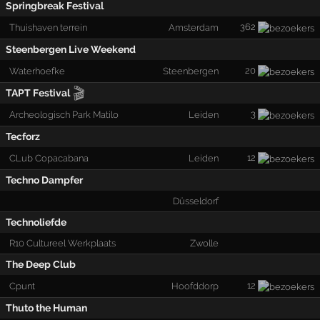
Springbreak Festival
362
Thuishaven terrein
Amsterdam
Steenbergen Live Weekend
20
Waterhoefke
Steenbergen
🎬
TAPT Festival
3
Archeologisch Park Matilo
Leiden
Tecforz
12
CLub Copacabana
Leiden
Techno Dampfer
Düsseldorf
Technoliefde
R10 Cultureel Werkplaats
Zwolle
The Deep Club
12
Cpunt
Hoofddorp
Thuto the Human