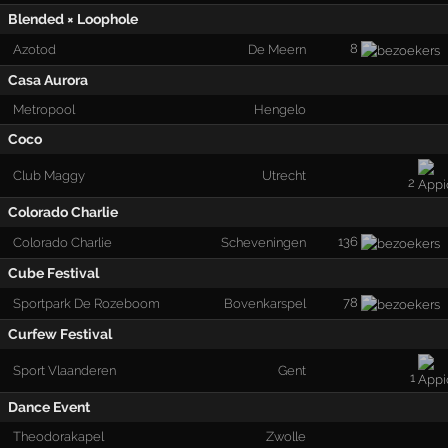
Blended × Loophole
8
Azotod
De Meern
Casa Aurora
Metropool
Hengelo
Coco
Club Maggy
Utrecht
2
Colorado Charlie
136
Colorado Charlie
Scheveningen
Cube Festival
78
Sportpark De Rozeboom
Bovenkarspel
Curfew Festival
Sport Vlaanderen
Gent
1
Dance Event
Theodorakapel
Zwolle