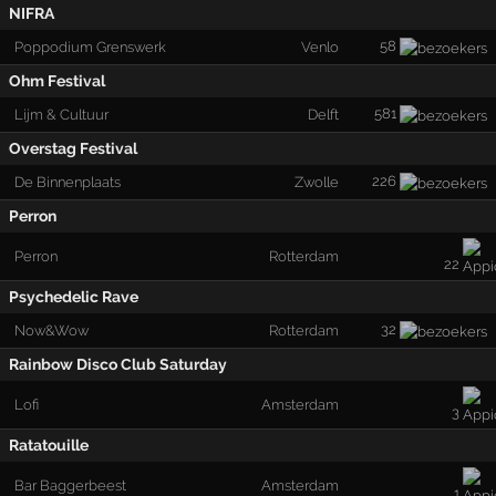
NIFRA
58
Poppodium Grenswerk
Venlo
Ohm Festival
581
Lijm & Cultuur
Delft
Overstag Festival
226
De Binnenplaats
Zwolle
Perron
Perron
Rotterdam
22
Psychedelic Rave
32
Now&Wow
Rotterdam
Rainbow Disco Club Saturday
Lofi
Amsterdam
3
Ratatouille
Bar Baggerbeest
Amsterdam
1