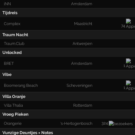
iNN
Amsterdam
Tijdreis
Complex
Maastricht
74
Traum Nacht
Traum.Club
Antwerpen
Unlocked
BRET
Amsterdam
1
Vibe
Boomerang Beach
Scheveningen
1
Villa Oranje
Villa Thalia
Rotterdam
Vroeg Pieken
324
Orangerie
's-Hertogenbosch
Vunzige Deuntjes × Notes