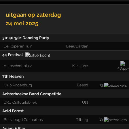
uitgaan op
zaterdag
24 mei 2025
30•40•50+ Dancing Party
De Koperen Tuin
Leeuwarden
44 Festival
Autoschrottplatz
Karlsruhe
4
7th Heaven
13
Club Rodenburg
Beesd
Achterhoekse Band Competitie
DRU Cultuurfabriek
Ulft
Acid Forest
19
Bosvreugd Cultuurbos
Tilburg
Adam & Eve