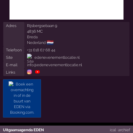
Adres
Rijsbergsebaan 9
4836 MC
Breda
🇳🇱
Nederland
Telefoon
+31 618 67 68 44
Site
edenevenementlocatie.nl
E-mail
info@edenevenementlocatie.nl
Links
Uitgaansagenda EDEN
ical
·
archief