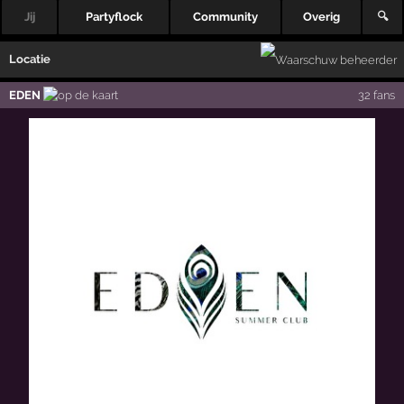
Jij
Partyflock
Community
Overig
🔍
Locatie
EDEN
32 fans