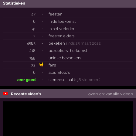
Statistieken
47
·
feesten
6
·
in de toekomst
41
·
in het verleden
2
·
feesten elders
4583
×
bekeken
sinds 25 maart 2022
218
·
bezoekers ·
herkomst
159
·
unieke bezoekers
32
fans
6
·
albumfoto's
zeer goed
·
stemresultaat
(138 stemmen)
Recente video's
overzicht van alle video's