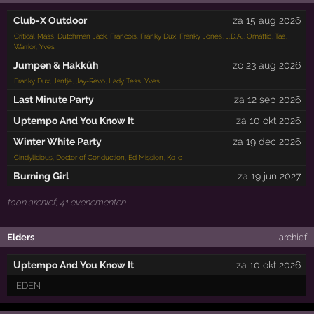
Club-X Outdoor
za 15 aug 2026
Critical Mass
,
Dutchman Jack
,
Francois
,
Franky Dux
,
Franky Jones
,
J.D.A.
,
Omattic
,
Taa
,
Warrior
,
Yves
Jumpen & Hakkûh
zo 23 aug 2026
Franky Dux
,
Jantje
,
Jay-Revo
,
Lady Tess
,
Yves
Last Minute Party
za 12 sep 2026
Uptempo And You Know It
za 10 okt 2026
Winter White Party
za 19 dec 2026
Cindylicious
,
Doctor of Conduction
,
Ed Mission
,
Ko-c
Burning Girl
za 19 jun 2027
toon archief, 41 evenementen
Elders
archief
Uptempo And You Know It
za 10 okt 2026
EDEN