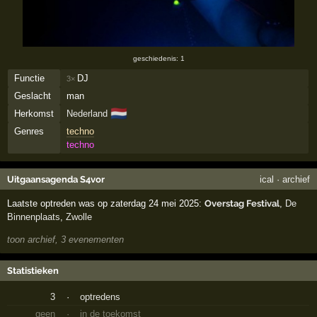
geschiedenis: 1
Functie
DJ
3×
Geslacht
man
🇳🇱
Herkomst
Nederland
Genres
techno
techno
Uitgaansagenda S4vor
ical
·
archief
Laatste optreden was op zaterdag 24 mei 2025:
Overstag Festival
,
De
Binnenplaats
,
Zwolle
toon archief, 3 evenementen
Statistieken
3
·
optredens
geen
·
in de toekomst