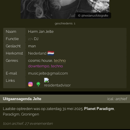
©
@heidanusfotografie
geschiedenis: 1
Naam
Harm Jan Jelte
Functie
DJ
27×
Geslacht
man
🇳🇱
Herkomst
Nederland
Genres
cosmic house,
techno
downtempo, techno
E-mail
music.jelte@gmail.com
Links
Uitgaansagenda Jelte
ical
·
archief
Laatste optreden was op zaterdag 31 mei 2025:
Planet Paradigm
,
Paradigm
,
Groningen
toon archief, 27 evenementen