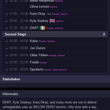
14:30 - 17:00:
Merel Helderman
za 
techno
Olivia Lensen
trance
17:00 - 19:00:
Kara Okay
za 
· live
house, trance
🇬🇧
19:00 - 21:30:
Kyle Starkey
za 
trance
🇮🇪
21:30 - 00:00:
DART
za 
house, techno
Second Stage
2
14:00 - 16:00:
Kalou
za 
house, trance
16:00 - 18:00:
Jan Durum
za 
18:00 - 20:00:
Obbe Tibben
za 
house, trance
20:00 - 22:00:
Freddi
za 
house
22:00 - 00:00:
Djonberto
za 
trance, hard techno
Statistieken
Informatie
DART, Kyle Starkey, Kara Okay, and many more are set to deliver
unforgettable sets as BELOW ZERO returns—this time with a day