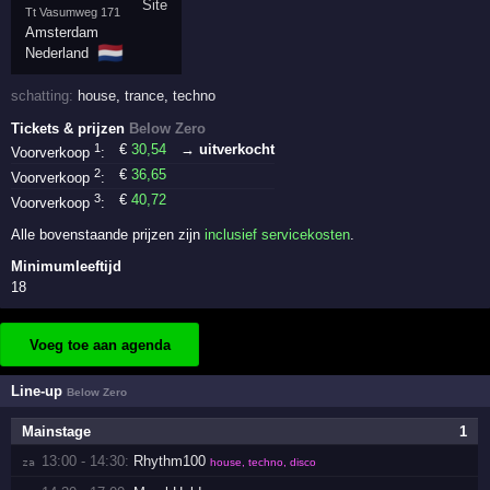
Tt Vasumweg 171
Amsterdam
🇳🇱
Nederland
schatting:
house
,
trance
,
techno
Tickets & prijzen
Below Zero
1
€
30
,54
→ uitverkocht
Voorverkoop
:
2
€
36
,65
Voorverkoop
:
3
€
40
,72
Voorverkoop
:
Alle bovenstaande prijzen zijn
inclusief servicekosten
.
Minimumleeftijd
18
Voeg toe aan agenda
Line-up
Below Zero
Mainstage
1
13:00 - 14:30:
Rhythm100
za 
house, techno, disco