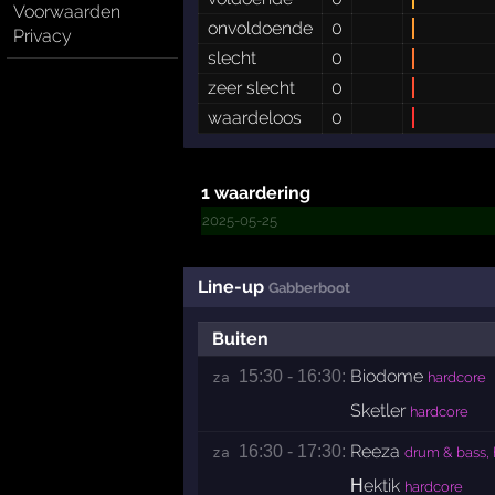
Voorwaarden
onvoldoende
0
Privacy
slecht
0
zeer slecht
0
waardeloos
0
1 waardering
2025-05-25
Line-up
Gabberboot
Buiten
Biodome
15:30 - 16:30:
za 
hardcore
Sketler
hardcore
Reeza
16:30 - 17:30:
za 
drum & bass, 
Нektik
hardcore