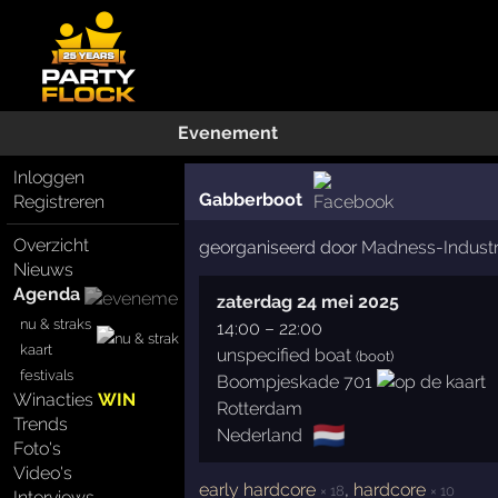
Evenement
Inloggen
Gabberboot
Registreren
Overzicht
georganiseerd door
Madness-Indust
Nieuws
Agenda
zaterdag 24 mei 2025
nu & straks
14:00
–
22:00
kaart
unspecified boat
(boot)
festivals
Boompjeskade 701
Winacties
WIN
Rotterdam
Trends
🇳🇱
Nederland
Foto's
Video's
early hardcore
,
hardcore
× 18
× 10
Interviews