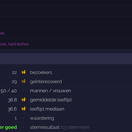
e
ore
ore, hard techno
22
bezoekers
29
geïnteresseerd
50 / 40
·
mannen / vrouwen
36.8
gemiddelde
leeftijd
36.6
leeftijd
mediaan
1
·
waardering
er goed
·
stemresultaat
(13 stemmen)