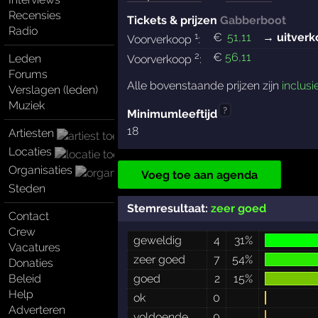
Recensies
Tickets & prijzen
Gabberboot
Radio
1
€
51
,11
→ uitverk
Voorverkoop
:
2
€
56
,11
Leden
Voorverkoop
:
Forums
Alle bovenstaande prijzen zijn
inclusi
Verslagen (leden)
Muziek
?
Minimumleeftijd
18
Artiesten
Locaties
Organisaties
Voeg toe aan agenda
Steden
Stemresultaat:
zeer goed
Contact
Crew
geweldig
4
31%
Vacatures
zeer goed
7
54%
Donaties
Beleid
goed
2
15%
Help
ok
0
Adverteren
voldoende
0