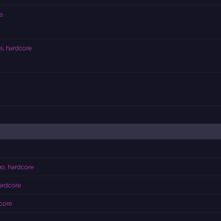
e
s, hardcore
no, hardcore
ardcore
core