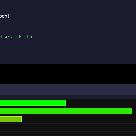
ocht
ef servicekosten
.