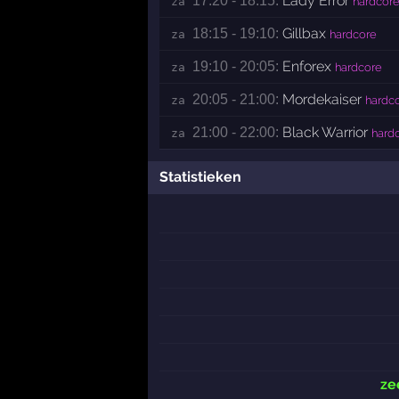
Lady Error
17:20 - 18:15:
za 
hardcor
Gillbax
18:15 - 19:10:
za 
hardcore
Enforex
19:10 - 20:05:
za 
hardcore
Mordekaiser
20:05 - 21:00:
za 
hardc
Black Warrior
21:00 - 22:00:
za 
hardc
Statistieken
ze