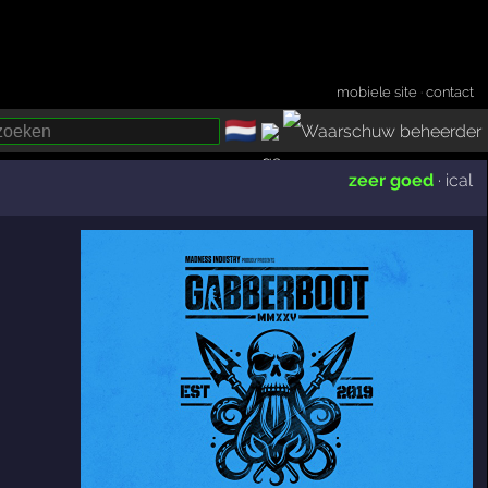
mobiele site
·
contact
🇳🇱
­
zeer goed
·
ical