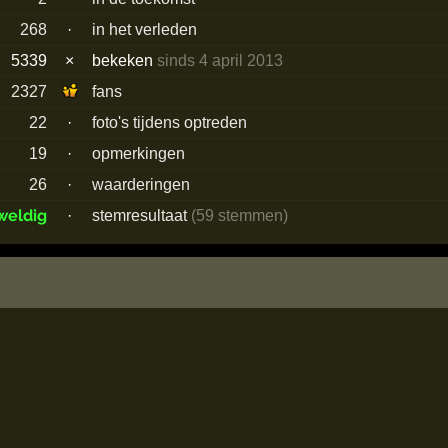
268
·
in het verleden
5339
×
bekeken
sinds 4 april 2013
2327
fans
22
·
foto's tijdens optreden
19
·
opmerkingen
26
·
waarderingen
weldig
·
stemresultaat
(59 stemmen)