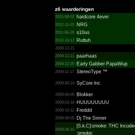
26 waarderingen
hardcore 4ever
2015-08-02
NRG
2012-11-03
s10us
2011-06-28
Ruttuh
2010-10-12
2009-12-21
paarhaas
2009-12-21
Early Gabber PapaWup
2009-12-20
StereoType ™
2009-11-17
SyCore Inc
2009-04-24
Blokker
2009-04-05
HUUUUUUUU
2009-03-18
Freddd
2008-10-11
Dj The Sinner
2008-09-05
[S.­k.­C]:smoke: THC Incude
2008-08-16
:smoke: