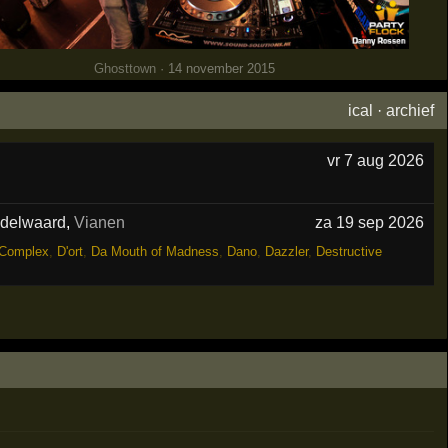
Ghosttown
· 14 november 2015
ical
·
archief
vr 7 aug 2026
ddelwaard
,
Vianen
za 19 sep 2026
Complex
,
D'ort
,
Da Mouth of Madness
,
Dano
,
Dazzler
,
Destructive