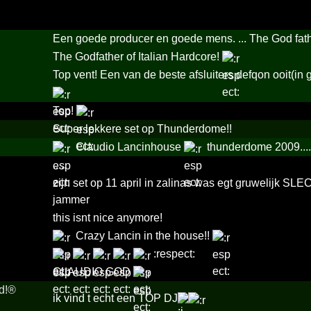
Een goede producer en goede mens. ... The God fathe
The Godfather of Italian Hardcore!
Top vent! Een van de beste afsluiters defqon ooit(in g
Top!
Super lekkere set op Thunderdome!!
Claudio Lancinhouse
thunderdome 2009....
.....
zijn set op 11 april in zalinas was egt gruwelijk SLE
jammer
this isnt nice anymore!
Crazy Lancin in the house!!
:resp­ect:
CLAUDIO GOD
d!­®
ik vind t echt een TOP DJ