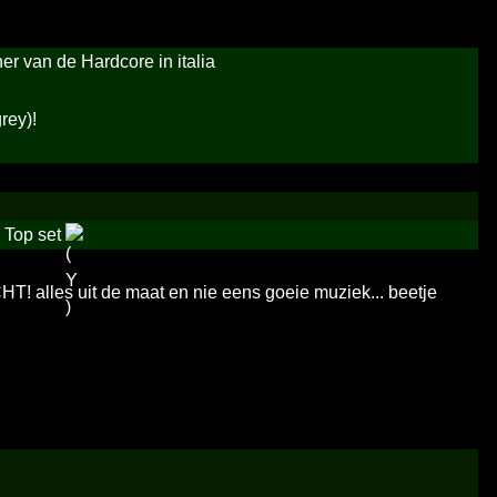
r van de Hardcore in italia
rey)!
 Top set
CHT! alles uit de maat en nie eens goeie muziek... beetje