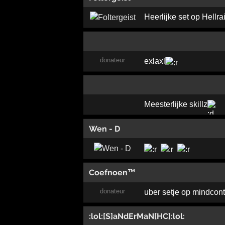
Heerlijke set op Hellra
donateur
exlaxl
Meesterlijke skillz
Wen - D
Coefnoen™
donateur
uber setje op mindcont
:lol:[S]aNdErMaN[HC]:lol: