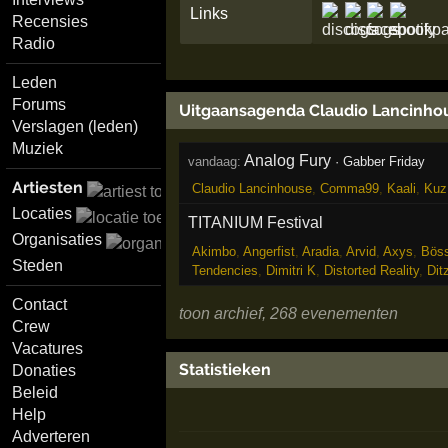
Links
Recensies
Radio
Leden
Forums
Uitgaansagenda Claudio Lancinho
Verslagen (leden)
Muziek
Analog Fury
vandaag:
·
Gabber Friday
Artiesten
Claudio Lancinhouse
,
Comma99
,
Kaali
,
Kuz
Locaties
TITANIUM Festival
Organisaties
Akimbo
,
Angerfist
,
Aradia
,
Arvid
,
Axys
,
Böss
Steden
Tendencies
,
Dimitri K
,
Distorted Reality
,
Dit
Contact
toon archief, 268 evenementen
Crew
Vacatures
Statistieken
Donaties
Beleid
Help
Adverteren