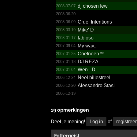
dj chosen few
2008-07-07
2008-06-20
Cruel Intentions
2008-06-09
Mike' D
2008-03-19
fabioso
2008-01-17
My way...
2007-09-04
Coefnoen™
2007-01-25
DJ REZA
2007-01-18
Wen - D
2007-01-04
Neel billestreel
2006-12-24
Alessandro Stasi
2006-12-20
2006-12-19
19 opmerkingen
Deel je mening!
Log in
of
registreer
Foltergeist