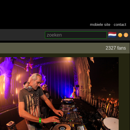
mobiele site
·
contact
🇳🇱
­
2327 fans