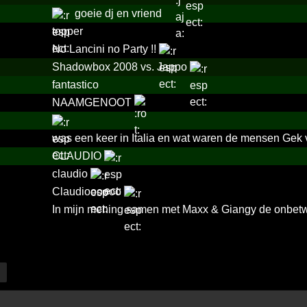
goeie dj en vriend
topper
No Lancini no Party !!
Shadowbox 2008 vs. Jappo
fantastico
NAAMGENOOT
was een keer in Italia en wat waren de mensen Gek v
CLAUDIO
claudio
Claudioooooo
In mijn mening samen met Maxx & Giangy de onbetwis