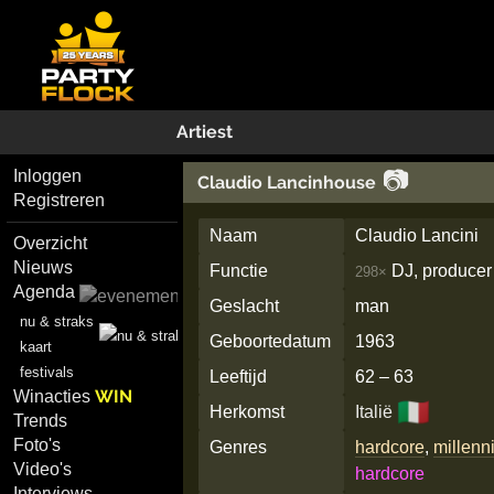
Artiest
📷
Inloggen
Claudio Lancinhouse
Registreren
Naam
Claudio Lancini
Overzicht
Nieuws
Functie
DJ, producer
298×
Agenda
Geslacht
man
nu & straks
Geboortedatum
1963
kaart
festivals
Leeftijd
62 – 63
WIN
Winacties
🇮🇹
Herkomst
Italië
Trends
Foto's
Genres
hardcore
,
millenn
Video's
hardcore
Interviews