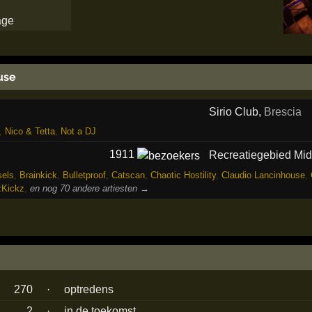
use
Sirio Club
,
Brescia
,
Nico & Tetta
,
Not a DJ
1911
Recreatiegebied Mi
els
,
Brainkick
,
Bulletproof
,
Catscan
,
Chaotic Hostility
,
Claudio Lancinhouse
,
zKickz
,
en nog 70 andere artiesten →
270
·
optredens
2
·
in de toekomst