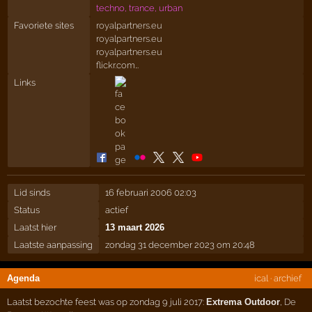
techno, trance, urban
Favoriete sites
royalpartners.eu
royalpartners.eu
royalpartners.eu
flickr.com…
Links
Lid sinds
16 februari 2006 02:03
Status
actief
Laatst hier
13 maart 2026
Laatste aanpassing
zondag 31 december 2023 om 20:48
Agenda
ical
·
archief
Laatst bezochte feest was op zondag 9 juli 2017:
Extrema Outdoor
,
De