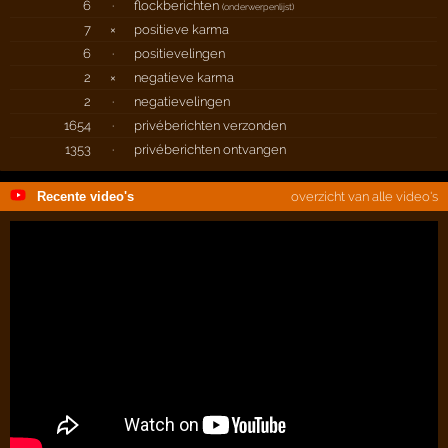
6
·
flockberichten
(
onderwerpenlijst
)
7
×
positieve karma
6
·
positievelingen
2
×
negatieve karma
2
·
negatievelingen
1654
·
privéberichten verzonden
1353
·
privéberichten ontvangen
Recente video's
overzicht van alle video's