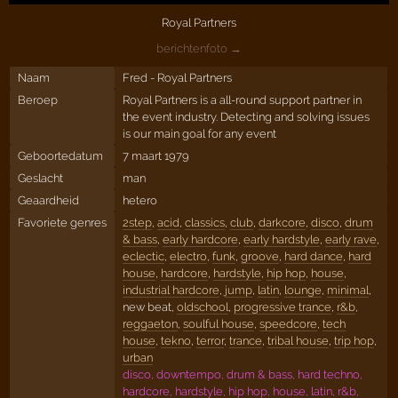
Royal Partners
berichtenfoto →
Naam
Fred - Royal Partners
Beroep
Royal Partners is a all-round support partner in
the event industry. Detecting and solving issues
is our main goal for any event
Geboortedatum
7 maart 1979
Geslacht
man
Geaardheid
hetero
Favoriete genres
2step
,
acid
,
classics
,
club
,
darkcore
,
disco
,
drum
& bass
,
early hardcore
,
early hardstyle
,
early rave
,
eclectic
,
electro
,
funk
,
groove
,
hard dance
,
hard
house
,
hardcore
,
hardstyle
,
hip hop
,
house
,
industrial hardcore
,
jump
,
latin
,
lounge
,
minimal
,
new beat,
oldschool
,
progressive trance
,
r&b
,
reggaeton
,
soulful house
,
speedcore
,
tech
house
,
tekno
,
terror
,
trance
,
tribal house
,
trip hop
,
urban
disco, downtempo, drum & bass, hard techno,
hardcore, hardstyle, hip hop, house, latin, r&b,