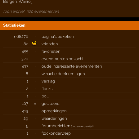
Bergen
,
Wanroij
toon archief, 320 evenementen
Statistieken
± 68276
·
pagina's bekeken
82
vrienden
455
·
favorieten
320
·
evenementen bezocht
437
·
oude interessante evenementen
8
·
winactie deelnemingen
1
·
verslag
2
·
flocks
1
·
poll
107
×
geciteerd
419
·
opmerkingen
29
·
waarderingen
5
·
forumberichten
(
onderwerpenlijst
)
1
·
flockonderwerp