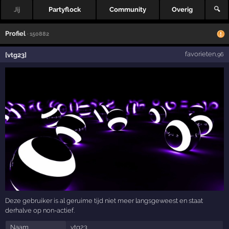
Jij
Partyflock
Community
Overig
🔍
Profiel
· 150882
favorieten
[vtg23]
,96
Deze gebruiker is al geruime tijd niet meer langsgeweest en staat
derhalve op non-actief.
Naam
vtg23