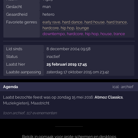
Geslacht
man
Geaardheid
hetero
Favoriete genres
early rave
,
hard dance
,
hard house
,
hard trance
,
hardcore
,
hip hop
,
lounge
downtempo, hardcore, hip hop, house, trance
Lid sinds
8 december 2004 09:58
Status
inactief
Laatst hier
25 februari 2019 17:45
Laatste aanpassing
zaterdag 17 oktober 2015 om 23:42
Agenda
ical
·
archief
Laatst bezochte feest was op zondag 15 mei 2016:
Atmoz Classics
,
Muziekgieterij
,
Maastricht
toon archief, 117 evenementen
Bekijk in opmaak voor grote schermen en desktops