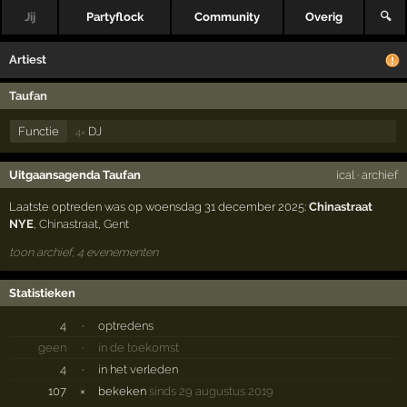
Jij
Partyflock
Community
Overig
🔍
Artiest
Taufan
Functie
DJ
4×
Uitgaansagenda Taufan
ical
·
archief
Laatste optreden was op woensdag 31 december 2025:
Chinastraat
NYE
,
Chinastraat
,
Gent
toon archief, 4 evenementen
Statistieken
4
·
optredens
geen
·
in de toekomst
4
·
in het verleden
107
×
bekeken
sinds 29 augustus 2019