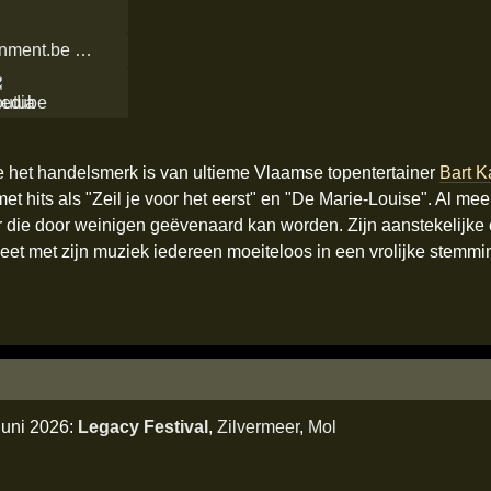
ainment.be …
 het handelsmerk is van ultieme Vlaamse topentertainer
Bart K
t hits als "Zeil je voor het eerst" en "De Marie-Louise". Al meer
r die door weinigen geëvenaard kan worden. Zijn aanstekelijke 
 weet met zijn muziek iedereen moeiteloos in een vrolijke stemm
juni 2026:
Legacy Festival
,
Zilvermeer
,
Mol