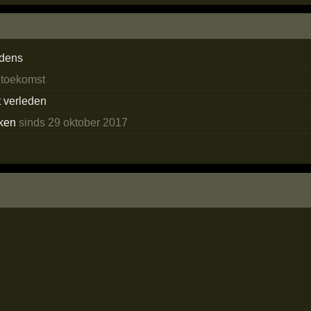
edens
 toekomst
t verleden
ken
sinds 29 oktober 2017