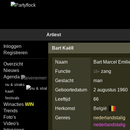
Artiest
Inloggen
Bart Kaëll
Registreren
Naam
Bart Marcel Emil
Overzicht
Nieuws
Functie
zang
18×
Agenda
Geslacht
man
nu & straks
Geboortedatum
2 augustus 1960
kaart
festivals
Leeftijd
66
Winacties
WIN
🇧🇪
Herkomst
België
Trends
Foto's
Genres
nederlandstalig
Video's
nederlandstalig
Interviews