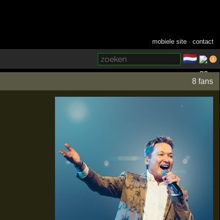
mobiele site
·
contact
🇳🇱
­
8 fans