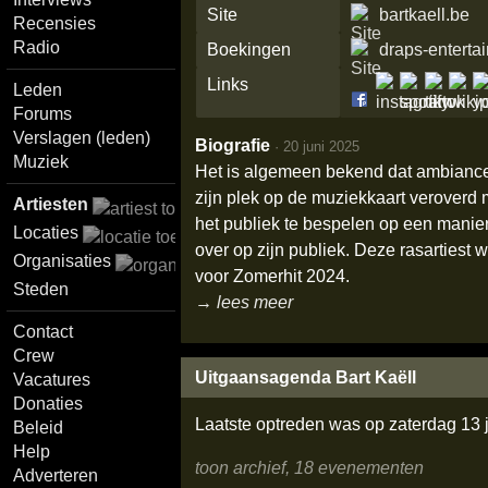
Site
bartkaell.be
Recensies
Radio
Boekingen
draps-entert
Links
Leden
Forums
Verslagen (leden)
Biografie
·
20 juni 2025
Muziek
Het is algemeen bekend dat ambiance
zijn plek op de muziekkaart veroverd me
Artiesten
het publiek te bespelen op een manie
Locaties
over op zijn publiek. Deze rasartiest
Organisaties
voor Zomerhit 2024.
Steden
→ lees meer
Contact
Crew
Uitgaansagenda Bart Kaëll
Vacatures
Donaties
Laatste optreden was op zaterdag 13 
Beleid
Help
toon archief, 18 evenementen
Adverteren