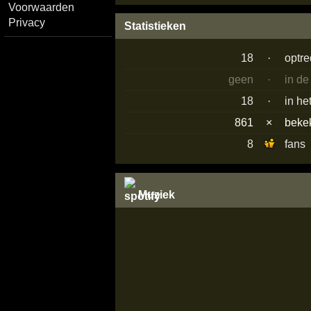
Voorwaarden
Privacy
Statistieken
18
·
optr
geen
·
in de
18
·
in he
861
×
beke
8
fans
Muziek