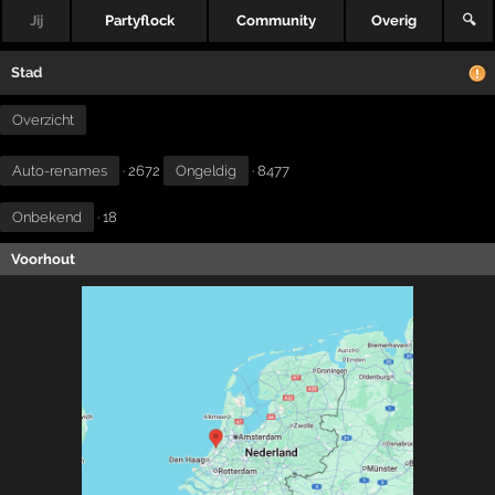
Jij
Partyflock
Community
Overig
🔍
Stad
Overzicht
Auto-renames
· 2672
Ongeldig
· 8477
Onbekend
· 18
Voorhout