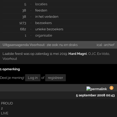
5
·
locaties
38
·
feesten
38
·
in het verleden
1273
·
bezoekers
682
·
unieke bezoekers
1
·
organisatie
Uitgaansagenda Voorhout
· zie ook:
nu en straks
ical
·
archief
Laatste feest was op zaterdag 11 mei 2019:
Hard Magni
,
O.J.C. Ex-Voto
,
Voorhout
1 opmerking
Deel je mening!
Log in
of
registreer
5 september 2008 00:43
PROUD
2
LIVE