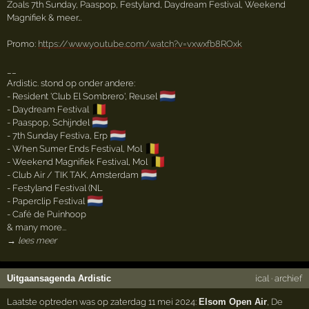
Zoals 7th Sunday, Paaspop, Festyland, Daydream Festival, Weekend
Magnifiek & meer…
Promo:
https://www.youtube.com/watch?v=vxwxfb8ROxk
__
Ardistic. stond op onder andere:
🇳🇱
- Resident 'Club El Sombrero', Reusel
🇧🇪
- Daydream Festival
🇳🇱
- Paaspop, Schijndel
🇳🇱
- 7th Sunday Festiva, Erp
🇧🇪
- When Sumer Ends Festival, Mol
🇧🇪
- Weekend Magnifiek Festival, Mol
🇳🇱
- Club Air / TIK TAK, Amsterdam
- Festyland Festival (NL
🇳🇱
- Paperclip Festival
- Café de Puinhoop
& many more...
→ lees meer
Uitgaansagenda Ardistic
ical
·
archief
Laatste optreden was op zaterdag 11 mei 2024:
Elsom Open Air
,
De