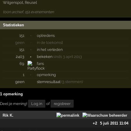
Wilgenspot
,
Reusel
toon archief, 151 evenementen
Statistieken
151
·
optredens
geen
·
in de toekomst
151
·
in het verleden
2403
×
bekeken
sinds 3 april 2013
69
fans
1
·
opmerking
geen
stemresultaat
(3 stemmen)
1 opmerking
Deel je mening!
Log in
of
registreer
Rik K.
+2
5 juli 2011 11:04