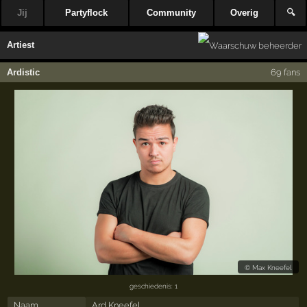
Jij
Partyflock
Community
Overig
🔍
Artiest
Ardistic
69 fans
©
Max Kneefel
geschiedenis: 1
Naam
Ard Kneefel