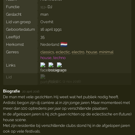
Functie
DJ
153×
Geslacht
man
Lid van groep
Overhit
Geboortedatum
16 april 1991
Leeftijd
35
🇳🇱
Herkomst
Nederland
Genres
classics
,
eclectic
,
electro
,
house
,
minimal
house, techno
Links
Lid
Ardistic.
(2 nov 2016)
Biografie
·
20 april 2016
De man met vele gezichten. Hij weet wat het publiek nodig heeft.
Ardistic begon zijn dj carrière al in zijn jonge jaren. Maar momenteel met
meer dan 100 optredens per jaar op verschillende plaatsen.
In de afgelopen jaren is hij zich gaan richten op de eclectische en (future)
house scéne.
Met zijn residentie bij verschillende clubs stond hij in de afgelopen jaren
ook op vele festivals.