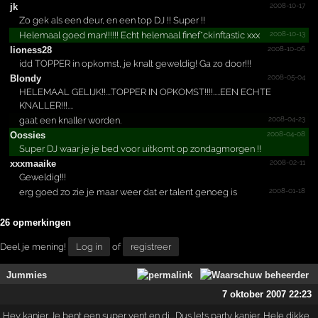
2008-10-17
jk
Zo gek als een deur, en een top DJ !! Super !!
2008-10-13
Helemaal goed man!!!!!! Echt helemaal finef*ckinftastic xxx
2008-10-06
lioness28
idd TOPPER in opkomst, je knalt geweldig! Ga zo door!!!
2008-05-04
Blondy
HELEMAAL GELIJK!!....TOPPER IN OPKOMST!!!!.....EEN ECHTE
KNALLER!!!....
2008-04-23
gaat een knaller worden.
2008-04-08
Oossies
Super DJ waar je je bed voor uitkomt op zondagmorgen !!
2008-02-11
xxxmaaike
Geweldig!!!
2008-01-18
erg goed zo zie je maar weer dat er talent genoeg is
26 opmerkingen
Deel je mening!
Log in
of
registreer
Jummies
7 oktober 2007 22:23
Hey kanjer..Je bent een super vent en dj....Dus lets party kanjer...Hele dikke