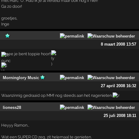
met Marc "O". Had ik je al verteld maar ook nog ff hier!
Ga zo door!
groetjes,
Inge
8 maart 2008 13:57
heeee je bent toppie hoor!!
Morninglory Music
27 april 2008 16:32
Waanzinnig gedraaid op MM! nog steeds aan het nagenieten
lioness28
25 juli 2008 18:11
Heyyy Ramon...
Wat een SUPER CD zeg, zit helemaal te genieten.