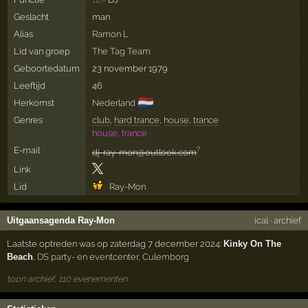
110×
Geslacht
man
Alias
Ramon L
Lid van groep
The Tag Team
Geboortedatum
23 november 1979
Leeftijd
46
🇳🇱
Herkomst
Nederland
Genres
club
,
hard trance
,
house
,
trance
house, trance
E-mail
?
dj-ray-mon@outlook.com
Link
Lid
Ray-Mon
Uitgaansagenda Ray-Mon
ical
·
archief
Laatste optreden was op zaterdag 7 december 2024:
Kinky On The
Beach
,
DS party- en eventcenter
,
Culemborg
toon archief, 110 evenementen