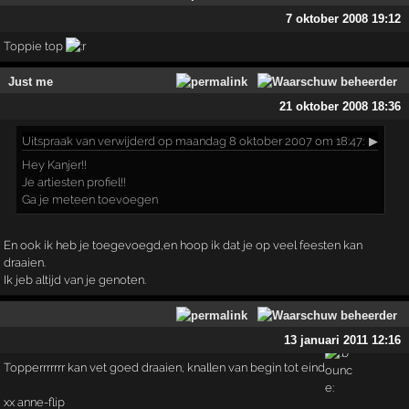
7 oktober 2008 19:12
Toppie top
Just me
21 oktober 2008 18:36
Uitspraak
van verwijderd op maandag 8 oktober 2007 om 18:47:
▶
Hey Kanjer!!
Je artiesten profiel!!
Ga je meteen toevoegen
En ook ik heb je toegevoegd,en hoop ik dat je op veel feesten kan
draaien.
Ik jeb altijd van je genoten.
13 januari 2011 12:16
Topperrrrrrr kan vet goed draaien, knallen van begin tot eind
xx anne-flip