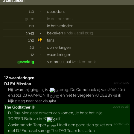
Statistieken
110
·
optredens
geen
·
in de toekomst
110
·
in het verleden
1943
×
bekeken
sinds 4 april 2013
192
fans
26
·
opmerkingen
12
·
waarderingen
geweldig
·
stemresultaat
(21 stemmen)
12 waarderingen
2011-02-06
DJ Ed Mission
Hij kwam..hij ging.. hij is weer terug.. De Comeback dj van 2010,2011
en 2012 DJ RAY-MON !!!
en niet te vergeten VJ DEBBY (ja ik
kijk graag naar haar visuals)
2009-10-26
The Godfather ®
DJ Ray-Mon gaat er weer aan komen, Je hebt het in je
TOPPER..Believe in YOUR self
2008-11-10
Aankomende Topper
Heeft een goed stap gezet om
met DJ Frenckel samen The TAG Team te starten ,