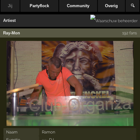
Jij
Partyflock
Community
Overig
🔍
Artiest
Ray-Mon
192 fans
Naam
Ramon
Functie
DJ