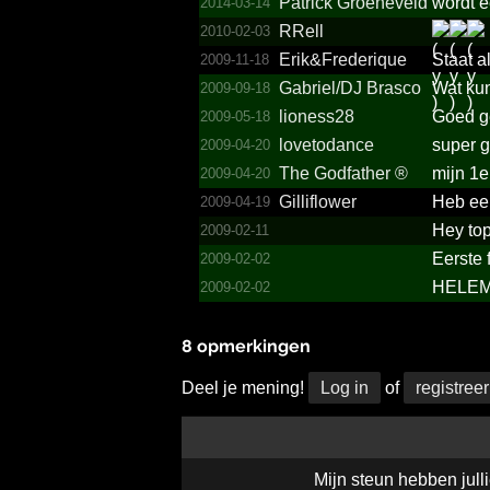
Patrick Groeneveld
wordt e
2014-03-14
RRell
2010-02-03
Erik&­Frederique
Staat a
2009-11-18
Gabriel/­DJ Brasco
Wat kun
2009-09-18
lioness28
Goed ge
2009-05-18
lovetodance
super g
2009-04-20
The Godfather ®
mijn 1
2009-04-20
Gilliflower
Heb een
2009-04-19
Hey top
2009-02-11
Eerste 
2009-02-02
HELEM
2009-02-02
8 opmerkingen
Deel je mening!
Log in
of
registreer
Mijn steun hebben julli