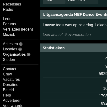
Recensies
Radio
Uitgaansagenda MBF Dance Event
Leden
Forums
Laatste feest was op zaterdag 1 okto
Verslagen (leden)
toon archief, 9 evenementen
Muziek
Artiesten
Statistieken
Locaties
Organisaties
Steden
Contact
592
Crew
Vacatures
Donaties
1
Beleid
Help
179
Adverteren
89
Voorwaarden