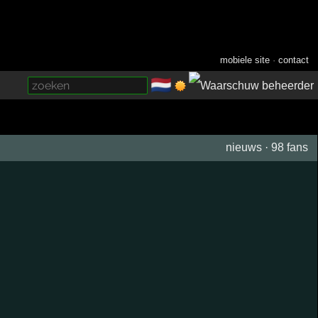
mobiele site
·
contact
🇳🇱
­
nieuws
·
98 fans