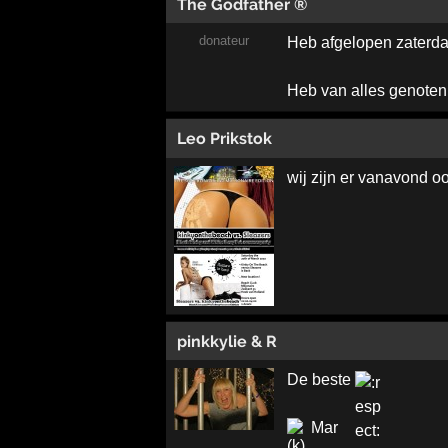
The Godfather ®
donateur
Heb afgelopen zaterda
Heb van alles genoten
Leo Prikstok
wij zijn er vanavond o
pinkkylie & R
De beste
Mar