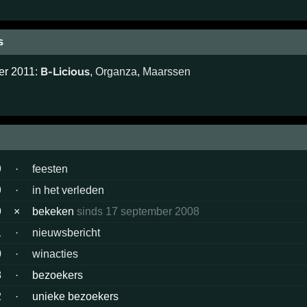
s
B-Licious
ber 2011:
,
Organza
,
Maarssen
9
·
feesten
9
·
in het verleden
9
×
bekeken
sinds 17 september 2008
1
·
nieuwsbericht
0
·
winacties
8
·
bezoekers
2
·
unieke bezoekers