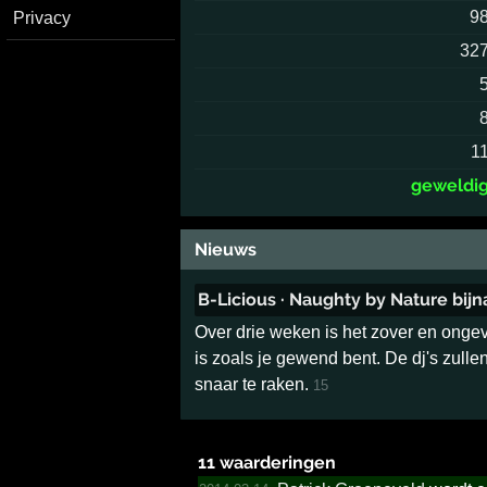
9
Privacy
32
1
geweldi
Nieuws
B-Licious · Naughty by Nature bijn
Over drie weken is het zover en ongeve
is zoals je gewend bent. De dj's zull
snaar te raken.
15
11 waarderingen