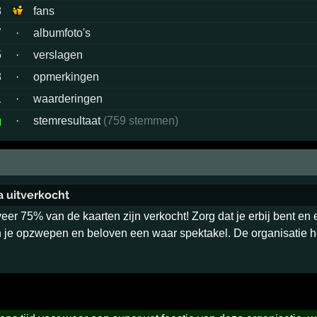
8
fans
7
·
albumfoto's
5
·
verslagen
8
·
opmerkingen
1
·
waarderingen
g
·
stemresultaat
(759 stemmen)
a uitverkocht
er 75% van de kaarten zijn verkocht! Zorg dat je erbij bent en 
en je opzwepen en beloven een waar spektakel. De organisatie h