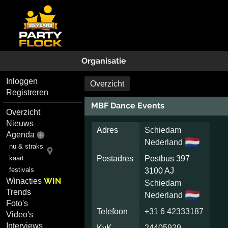
Organisatie
Inloggen
Overzicht
Registreren
MBF Dance Events
Overzicht
Nieuws
Adres
Schiedam
Agenda
🇳🇱
Nederland
nu & straks
kaart
Postadres
Postbus 397
festivals
3100 AJ
WIN
Winacties
Schiedam
Trends
🇳🇱
Nederland
Foto's
Telefoon
+31 6 42333187
Video's
Interviews
KvK
24405929