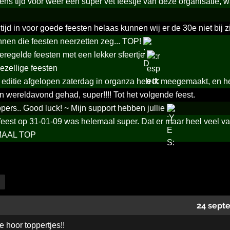
ens tijd voor weer een super vet feestje van deze organisatie, wa
ltijd in voor goede feesten helaas kunnen wij er de 30e niet bij
nen die feesten neerzetten zeg... TOP!
regelde feesten met een lekker sfeertje
ezellige feesten
e editie afgelopen zaterdag in organza heb ik meegemaakt, e
 wereldavond gehad, super!!!! Tot het volgende feest.
pers.. Good luck! ~ Mijn support hebben jullie
feest op 31-01-09 was helemaal super. Dat er maar heel veel 
AAL TOP
24 sept
e hoor toppertjes!!