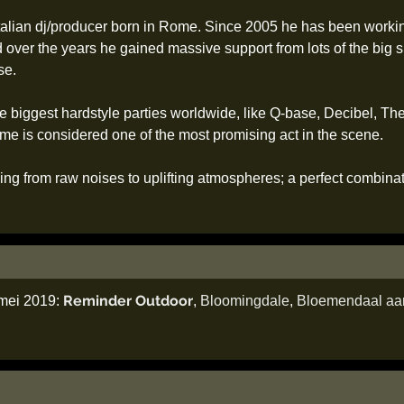
talian dj/producer born in Rome. Since 2005 he has been worki
d over the years he gained massive support from lots of the big s
se.
e biggest hardstyle parties worldwide, like Q-base, Decibel, Th
me is considered one of the most promising act in the scene.
ing from raw noises to uplifting atmospheres; a perfect combinat
Reminder Outdoor
 mei 2019:
,
Bloomingdale
,
Bloemendaal aa