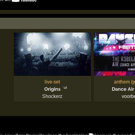
live-set
anthem (p
'18
Origins
Dance Air 
Shockerz
voorb