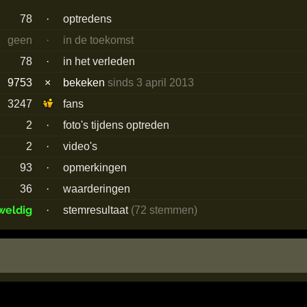
78
·
optredens
geen
·
in de toekomst
78
·
in het verleden
9753
×
bekeken
sinds 3 april 2013
3247
fans
2
·
foto's tijdens optreden
2
·
video's
93
·
opmerkingen
36
·
waarderingen
weldig
·
stemresultaat
(72 stemmen)