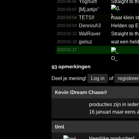
Yoghurt!
Straight to t
2010-05-05
[M].artijn"
2010-03-07
TETS!!
maar klein s
2010-03-04
DennisA3
Helden op E
2010-03-04
WalRaver
Straight to 
2010-02-22
gieluz
wat een hel
2010-01-18
2010-01-17
93 opmerkingen
Deel je mening!
Log in
of
registreer
Kevin (Dream Chaser)
producties zijn in iede
16 januari maar eens
timl
Heerlijke producties!