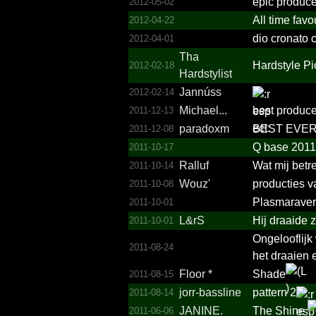
epic produce
2012-05-02
All time favo
2012-04-22
dio cronato 
2012-04-01
Tha
Hardstyle Pio
2012-02-18
Hardstylist
Jannúss
2012-02-14
Michael...
best producers
2011-12-13
paradoxm
BEST EVER! 
2011-12-08
Q base 2011
2011-10-17
Ralluf
Wat mij betr
2011-10-14
Wouz'
producties 
2011-10-08
Plasmaravers
2011-10-01
L&rS
Hij draaide z
2011-10-01
Ongelooflijk
2011-08-24
het draaien e
Floor *
Shade
2011-08-15
jorr-bassline
pattern 2
2011-08-14
JANINE.
The Shine
2011-06-06