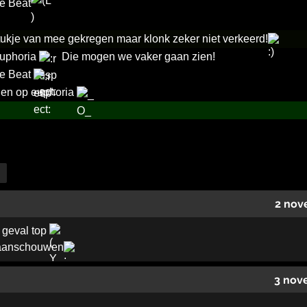
he Beat
tukje van mee gekregen maar klonk zeker niet verkeerd!
uphoria
Die mogen we vaker gaan zien!
the Beat
den op euphoria
2 nov
r geval top
 aanschouwen
3 nov