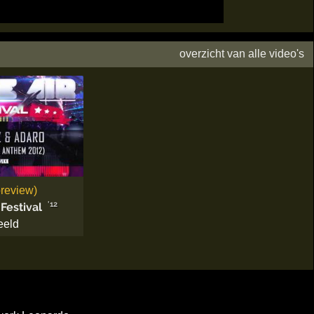
overzicht van alle video's
review)
'12
Festival
eeld