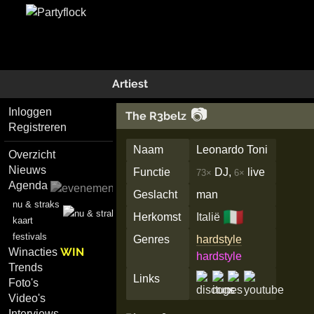
Artiest
📷
Inloggen
The R3belz
Registreren
Naam
Leonardo Toni
Overzicht
Nieuws
Functie
DJ,
live
73×
6×
Agenda
Geslacht
man
nu & straks
🇮🇹
Herkomst
Italië
kaart
festivals
Genres
hardstyle
WIN
Winacties
hardstyle
Trends
Links
Foto's
Video's
Interviews