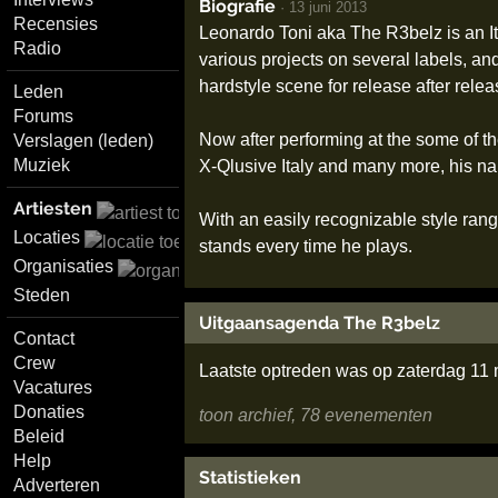
Biografie
·
13 juni 2013
Recensies
Leonardo Toni aka The R3belz is an I
Radio
various projects on several labels, an
hardstyle scene for release after relea
Leden
Forums
Now after performing at the some of th
Verslagen (leden)
Muziek
X-Qlusive Italy and many more, his na
Artiesten
With an easily recognizable style rang
Locaties
stands every time he plays.
Organisaties
Steden
Uitgaansagenda The R3belz
Contact
Crew
Laatste optreden was op zaterdag 11
Vacatures
Donaties
toon archief, 78 evenementen
Beleid
Help
Statistieken
Adverteren