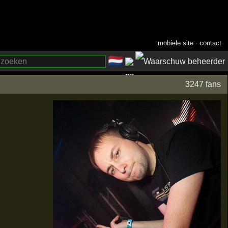
mobiele site
·
contact
🇳🇱
­
3247 fans