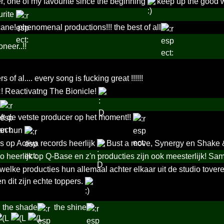
r, one of my favourite since the beginning
keep up the good 
urite
cane! phenomenal productions!!! the best of all
neer..!!
 of al.... every song is fucking great !!!!!!
Reactivatng The Bionicle!
eft de vetste producer op het moment!!
van hun
 op Activa records heerlijk
Bust a move, Synergy en Shake &
o heerlijk op Q-Base en z'n producties zijn ook meesterlijk! Same
 welke producties hun allemaal achter elkaar uit de studio tove
n dit zijn echte toppers.
the shade
the shine