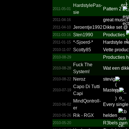
Hardst­ylePas­
Pattern 2
2011-05-01
sie
great music!
2011-04-16
Jeroen­tje199­2
Dikke set @ 
2011-04-10
Sten1990
Producties
2011-03-16
*-Sjoerd-*
Hardstyle met
2011-01-15
Scotty85
Vette produc
2010-11-07
Producties 
2010-08-29
Fuck The
Wat een dikk
2010-08-28
System!­
Neroz
stevig
2010-08-22
Capo Di Tutti
Masters
2010-07-19
Capi
MindQo­ntroll­
Every single
2010-06-02
er
Rik - RGX
helden
2010-05-26
R3bels own t
2010-05-20