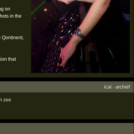
ng on
hots in the
e Qontinent,
ion that
ical
·
archief
n zee