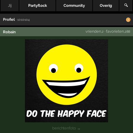
Jij
Partyflock
Community
Overig
🔍
Profiel
· 1010104
vrienden
·
favorieten
Robain
,2
,288
berichtenfoto →