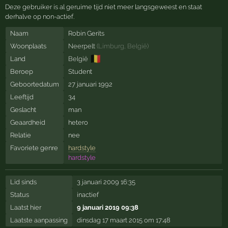
Deze gebruiker is al geruime tijd niet meer langsgeweest en staat
derhalve op non-actief.
Naam
Robin Gerits
Woonplaats
Neerpelt
(
Limburg
,
België
)
🇧🇪
Land
België
Beroep
Student
Geboortedatum
27 januari 1992
Leeftijd
34
Geslacht
man
Geaardheid
hetero
Relatie
nee
Favoriete genre
hardstyle
hardstyle
Lid sinds
3 januari 2009 16:35
Status
inactief
Laatst hier
9 januari 2019 09:38
Laatste aanpassing
dinsdag 17 maart 2015 om 17:48