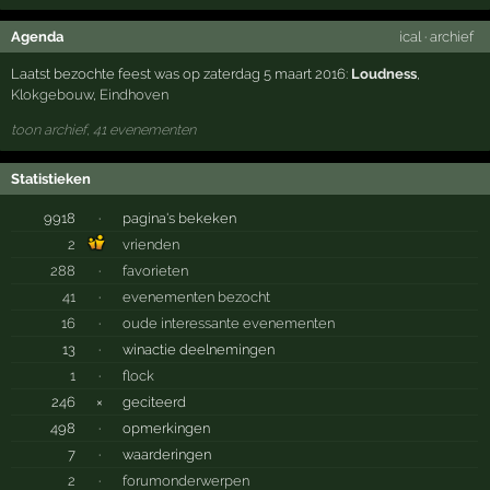
Agenda
ical
·
archief
Laatst bezochte feest was op zaterdag 5 maart 2016:
Loudness
,
Klokgebouw
,
Eindhoven
toon archief, 41 evenementen
Statistieken
9918
·
pagina's bekeken
2
vrienden
288
·
favorieten
41
·
evenementen bezocht
16
·
oude interessante evenementen
13
·
winactie deelnemingen
1
·
flock
246
×
geciteerd
498
·
opmerkingen
7
·
waarderingen
2
·
forumonderwerpen