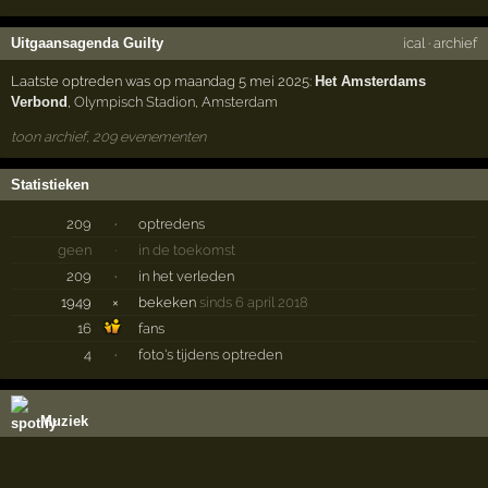
Uitgaansagenda Guilty
ical
·
archief
Laatste optreden was op maandag 5 mei 2025:
Het Amsterdams
Verbond
,
Olympisch Stadion
,
Amsterdam
toon archief, 209 evenementen
Statistieken
209
·
optredens
geen
·
in de toekomst
209
·
in het verleden
1949
×
bekeken
sinds 6 april 2018
16
fans
4
·
foto's tijdens optreden
Muziek