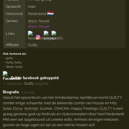
Geslacht
man
🇳🇱
Herkomst
Nederland
Genres
disco
,
house
disco, house
Links
Affiliatie
Guilty
Ook herkend als
guilty
Guilty Guilty
Weare Guilty
Zelfde facebook gekoppeld
Guilty
(pagina)
organisatie:
Biografie
·
8 juli 2023
Vanuit het epicentrum van het Amsterdamse nachtleven komt GUILTY
zonder enige schaamte met de lekkerste combi van House en Hits.
Solar,
Elrow
,
Verknipt
, Sunrise, ChinChin, Happy Feelings;
GUILTY
is een
graag geziene gast op festivals en clubconcepten door heel Nederland.
Met een set opgebouwd uit unieke edits, remixes én eigen releases
gooien ze hoge ogen en zijn ze een niet te missen act!