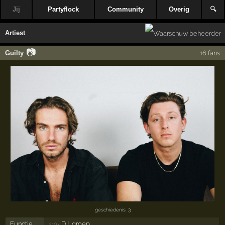
Jij
Partyflock
Community
Overig
🔍
Artiest
📷
Guilty
16 fans
geschiedenis: 3
Functie
DJ, groep
210×