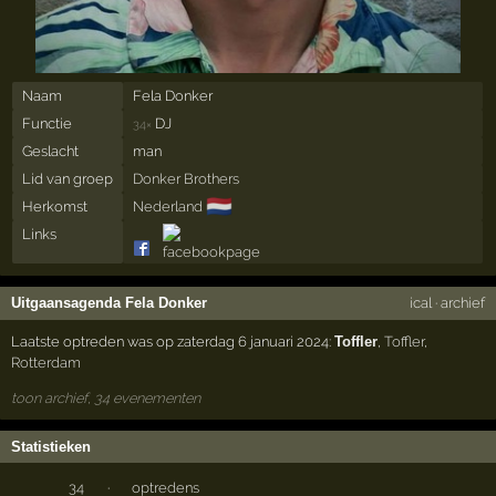
Naam
Fela Donker
Functie
DJ
34×
Geslacht
man
Lid van groep
Donker Brothers
🇳🇱
Herkomst
Nederland
Links
Uitgaansagenda Fela Donker
ical
·
archief
Laatste optreden was op zaterdag 6 januari 2024:
Toffler
,
Toffler
,
Rotterdam
toon archief, 34 evenementen
Statistieken
34
·
optredens