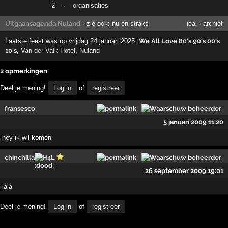
2
·
organisaties
Uitgaansagenda Nuland
· zie ook:
nu en straks
ical
·
archief
Laatste feest was op vrijdag 24 januari 2025:
We All Love 80's 90's 00's
10's
,
Van der Valk Hotel
,
Nuland
2 opmerkingen
Deel je mening!
Log in
of
registreer
fransesco
5 januari 2009 11:20
hey ik wil komen
chinchilla
H4L
26 september 2009 19:01
jaja
Deel je mening!
Log in
of
registreer