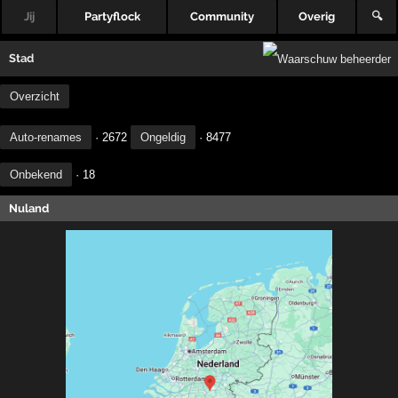
Jij
Partyflock
Community
Overig
🔍
Stad
Overzicht
Auto-renames
· 2672
Ongeldig
· 8477
Onbekend
· 18
Nuland