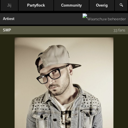
Jij
Partyflock
Community
Overig
🔍
Artiest
SMP
33 fans