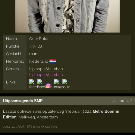
Naam
Onur Bulut
Functie
DJ
376×
Geslacht
man
🇳🇱
Herkomst
Nederland
Genres
hip hop
,
r&b
,
urban
hip hop, r&b, urban
Links
Uitgaansagenda SMP
ical
·
archief
Laatste optreden was op zaterdag 3 februari 2024:
Metro Boomin
Edition
,
Melkweg
,
Amsterdam
toon archief, 373 evenementen