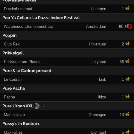
Poe-este-miekes
Donderbosstraat
Lummen
1
Pop Ya Collar × La Razza Indoor Festival
Warehouse Elementenstraat
Amsterdam
90
Poppin'
Club Rex
Hilversum
2
Prikkelgeil
Partycentrum Players
Lelystad
36
Pure & le Cadran present
Le Cadran
Luik
1
Pure Pacha
Pacha
Ibiza
1
🎬
Pure Urban XXL
2
Martiniplaza
Groningen
13
Pussy's in Boots
#1
MaxFollies
Lichtaart
5