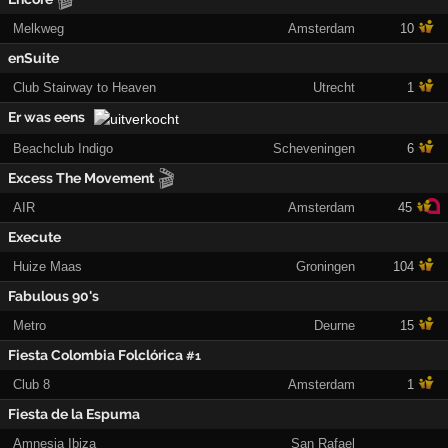
Melkweg
Amsterdam
10
enSuite
Club Stairway to Heaven
Utrecht
1
Er was eens
Beachclub Indigo
Scheveningen
6
🎬
Excess The Movement
AIR
Amsterdam
45
Execute
Huize Maas
Groningen
104
Fabulous 90's
Metro
Deurne
15
Fiesta Colombia Folclórica
#1
Club 8
Amsterdam
1
Fiesta de la Espuma
Amnesia Ibiza
San Rafael