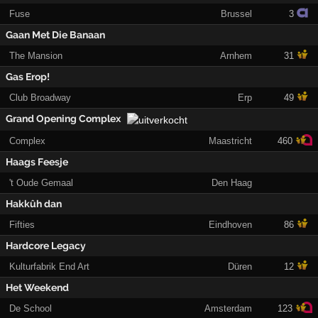
Fuse
Brussel
3
Gaan Met Die Banaan
The Mansion
Arnhem
31
Gas Erop!
Club Broadway
Erp
49
Grand Opening Complex
Complex
Maastricht
460
Haags Feesje
't Oude Gemaal
Den Haag
Hakkûh dan
Fifties
Eindhoven
86
Hardcore Legacy
Kulturfabrik End Art
Düren
12
Het Weekend
De School
Amsterdam
123