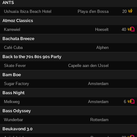
ANTS
Ushuaïa Ibiza Beach Hotel
Playa d'en Bossa
20
Atmoz Classics
Karrewiel
Hoeselt
40
Bachata Breeze
Café Cuba
Alphen
Back to the 70s 80s 90s Party
Skate Fever
Capelle aan den IJssel
Bam Boe
Sugar Factory
Amsterdam
Bass Night
Melkweg
Amsterdam
6
Bass Odyssey
Wunderbar
Rotterdam
Beukavond 3.0