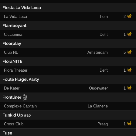
Fiesta La Vida Loca
La Vida Loca
Thorn
2
Flamboyant
Ciccionina
Delft
1
Floorplay
Club NL
Amsterdam
5
FloraNITE
Flora Theater
Delft
1
Foute Flugel Party
De Kater
Oudewater
1
🎬
Frontliner
Complexe Cap'tain
La Glanerie
Funk'd Up
#16
Cross Club
Praag
1
Fuse