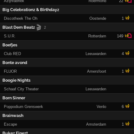
Azijnfabriek
Roermond
22
Big Celebrationz & Birthdayz
Discotheek The Oh
Oostende
1
🎬
Blast Dem Beatz
2
S.U.R.
Rotterdam
149
Boefjes
Club RED
Leeuwarden
4
Bonte avond
FLUOR
Amersfoort
1
Boogie Nights
Schaaf City Theater
Leeuwarden
Born Sinner
Poppodium Grenswerk
Venlo
6
Brainwash
Escape
Amsterdam
1
Bukez Finezt