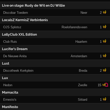
Live on stage: Rudy de Wit en DJ Willie
Discobar Toedem
Neer
2
LocalsZ KermisZ Verbintenis
OJS Splotsz
Roelofarendsveen
1
LollyClub XXL Edition
Club Ruis
Haarlem
1
Lucifer's Dream
De Nieuwe Anita
Amsterdam
1
Lust
Discotheek Kerkplein
Breda
2
Lux
Hedon
Zwolle
15
Mamacita
Ernesto's
Sittard
1
Manifesto