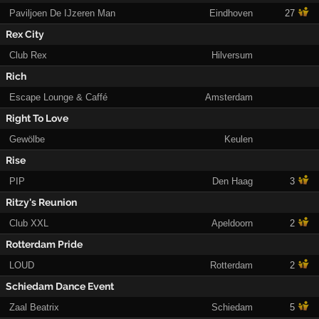
Paviljoen De IJzeren Man
Eindhoven
27
Rex City
Club Rex
Hilversum
Rich
Escape Lounge & Caffé
Amsterdam
Right To Love
Gewölbe
Keulen
Rise
PIP
Den Haag
3
Ritzy's Reunion
Club XXL
Apeldoorn
2
Rotterdam Pride
LOUD
Rotterdam
2
Schiedam Dance Event
Zaal Beatrix
Schiedam
5