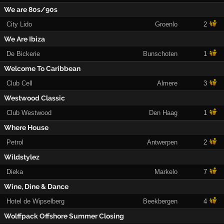
We are 80s/90s
City Lido
Groenlo
2
We Are Ibiza
De Bickerie
Bunschoten
1
Welcome To Caribbean
Club Cell
Almere
3
Westwood Classic
Club Westwood
Den Haag
1
Where House
Petrol
Antwerpen
2
Wildstylez
Dieka
Markelo
7
Wine, Dine & Dance
Hotel de Wipselberg
Beekbergen
4
Wolffpack Offshore Summer Closing