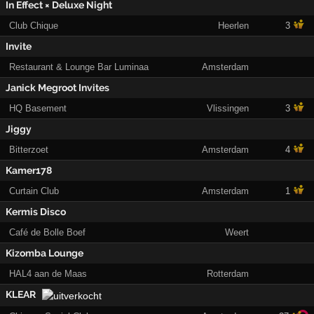
In Effect × Deluxe Night
Club Chique
Heerlen
3
Invite
Restaurant & Lounge Bar Luminaa
Amsterdam
Janick Megroot Invites
HQ Basement
Vlissingen
3
Jiggy
Bitterzoet
Amsterdam
4
Kamer178
Curtain Club
Amsterdam
1
Kermis Disco
Café de Bolle Boef
Weert
Kizomba Lounge
HAL4 aan de Maas
Rotterdam
KLEAR