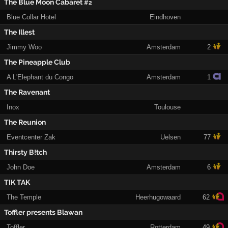
The Blue Moon Cabaret
#2
Blue Collar Hotel
Eindhoven
The Illest
Jimmy Woo
Amsterdam
2
The Pineapple Club
A L'Elephant du Congo
Amsterdam
1
The Ravenant
Inox
Toulouse
The Reunion
Eventcenter Zak
Uelsen
77
Thirsty B!tch
John Doe
Amsterdam
6
TIK TAK
The Temple
Heerhugowaard
62
Toffler presents Blawan
Toffler
Rotterdam
49