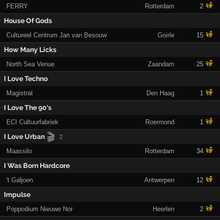
FERRY
Rotterdam
2
House Of Gods
Cultureel Centrum Jan van Besouw
Goirle
15
How Many Licks
North Sea Venue
Zaandam
25
I Love Techno
Magistrat
Den Haag
1
I Love The 90's
ECI Cultuurfabriek
Roermond
1
🎬
I Love Urban
2
Maassilo
Rotterdam
34
I Was Born Hardcore
't Galjoen
Antwerpen
12
Impulse
Poppodium Nieuwe Nor
Heerlen
2