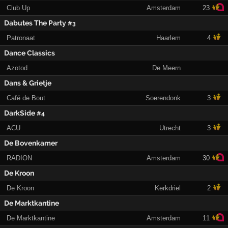
Club Up
Amsterdam
23
Dabutes The Party
#3
Patronaat
Haarlem
4
Dance Classics
Azotod
De Meern
Dans & Grietje
Café de Bout
Soerendonk
3
DarkSide
#4
ACU
Utrecht
3
De Bovenkamer
RADION
Amsterdam
30
De Kroon
De Kroon
Kerkdriel
2
De Marktkantine
De Marktkantine
Amsterdam
11