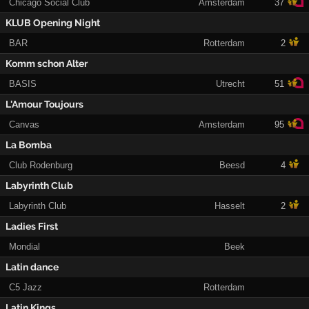
Chicago Social Club
Amsterdam
37
KLUB Opening Night
BAR
Rotterdam
2
Komm schon Alter
BASIS
Utrecht
51
L'Amour Toujours
Canvas
Amsterdam
95
La Bomba
Club Rodenburg
Beesd
4
Labyrinth Club
Labyrinth Club
Hasselt
2
Ladies First
Mondial
Beek
Latin dance
C5 Jazz
Rotterdam
Latin Kings