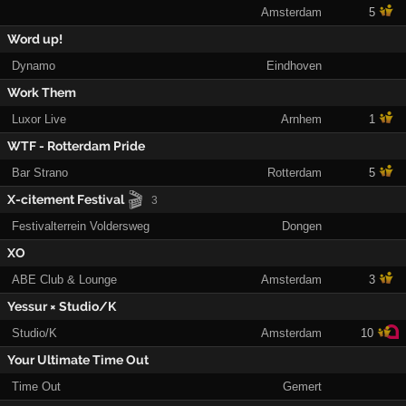
Amsterdam
5
Word up!
Dynamo
Eindhoven
Work Them
Luxor Live
Arnhem
1
WTF - Rotterdam Pride
Bar Strano
Rotterdam
5
🎬
X-citement Festival
3
Festivalterrein Voldersweg
Dongen
XO
ABE Club & Lounge
Amsterdam
3
Yessur × Studio/K
Studio/K
Amsterdam
10
Your Ultimate Time Out
Time Out
Gemert