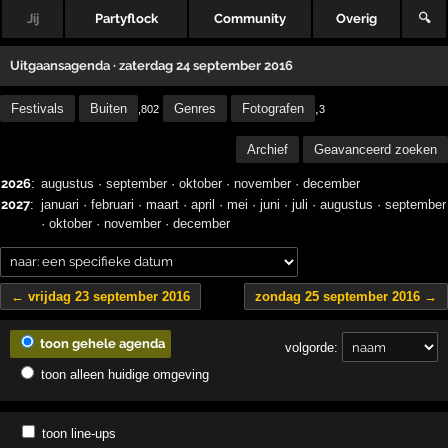
Jij
Partyflock
Community
Overig
🔍
Uitgaansagenda · zaterdag 24 september 2016
Festivals
Buiten
Genres
Fotografen
,
,802
3
Archief
Geavanceerd zoeken
2026
:
augustus
·
september
·
oktober
·
november
·
december
2027
:
januari
·
februari
·
maart
·
april
·
mei
·
juni
·
juli
·
augustus
·
september
·
oktober
·
november
·
december
← vrijdag 23 september 2016
zondag 25 september 2016 →
toon gehele agenda
volgorde:
toon alleen huidige omgeving
toon line-ups