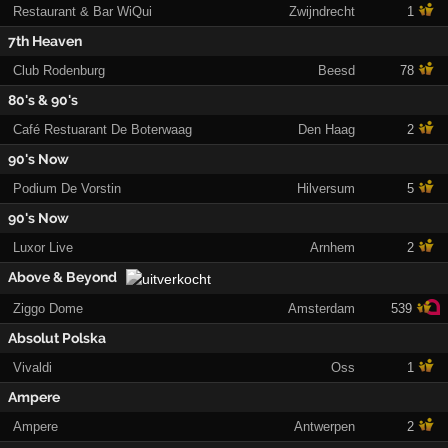
Restaurant & Bar WiQui
Zwijndrecht
1
7th Heaven
Club Rodenburg
Beesd
78
80's & 90's
Café Restuarant De Boterwaag
Den Haag
2
90's Now
Podium De Vorstin
Hilversum
5
90's Now
Luxor Live
Arnhem
2
Above & Beyond
Ziggo Dome
Amsterdam
539
Absolut Polska
Vivaldi
Oss
1
Ampere
Ampere
Antwerpen
2