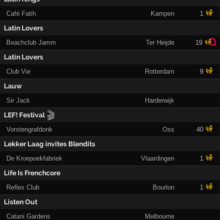
Café Fatih
Kampen
1
Latin Lovers
Beachclub Jamm
Ter Heijde
19
Latin Lovers
Club Vie
Rotterdam
9
Lauw
Sir Jack
Harderwijk
🎬
LEF! Festival
Vorstengrafdonk
Oss
40
Lekker Laag invites Blendits
De Kroepoekfabriek
Vlaardingen
1
Life Is Frenchcore
Reflex Club
Bourlon
1
Listen Out
Catani Gardens
Melbourne