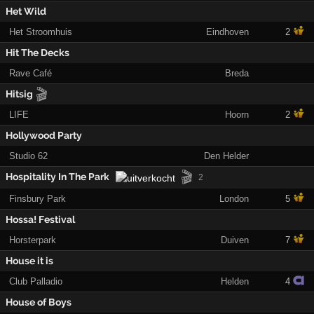
Het Wild
Het Stroomhuis
Eindhoven
2
Hit The Decks
Rave Café
Breda
🎬
Hitsig
LIFE
Hoorn
2
Hollywood Party
Studio 62
Den Helder
🎬
Hospitality In The Park
2
Finsbury Park
London
5
Hossa! Festival
Horsterpark
Duiven
7
House it is
Club Palladio
Helden
4
House of Boys