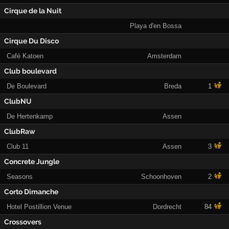
Cirque de la Nuit
Playa d'en Bossa
Cirque Du Disco
Café Katoen
Amsterdam
Club boulevard
De Boulevard
Breda
1
ClubNU
De Hertenkamp
Assen
ClubRaw
Club 11
Assen
3
Concrete Jungle
Seasons
Schoonhoven
2
Corto Dimanche
Hotel Postillion Venue
Dordrecht
84
Crossovers