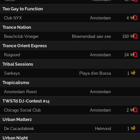
Too Gay to Function
Club NYX
Amsterdam
4
Trance Nation
Beachclub Vroeger
Bloemendaal aan zee
150
Trance Orient Express
Ruigoord
Amsterdam
24
Tribal Sessions
Sankeys
Playa d'en Bossa
1
Tropicalismo
Amsterdam Roest
Amsterdam
TWSTd DJ-Contest
#15
Chicago Social Club
Amsterdam
2
Urban Matterz
De Cacaofabriek
Helmond
1
Urban Night