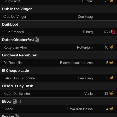
Studio A12
Bunnik
23
Dub in the Vinger
Club De Vinger
Den Haag
Duikboot
Club Smederij
Tilburg
66
🎬
Dutch Oktoberfest
Rotterdam Ahoy
Rotterdam
40
Eindfeest Republiek
De Republiek
Bloemendaal aan zee
5
El Choque Latin
Latin Club Escondite
Den Haag
2
Elise's B'Day Bash
Kafee De Splinter
Venlo
13
🎬
Elrow
2
Space
Playa d'en Bossa
4
🎬
Encore