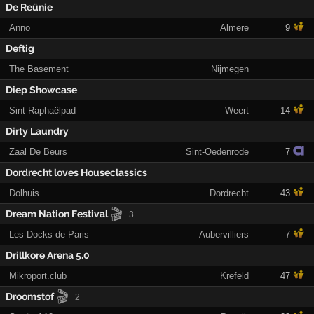
De Reünie
Anno
Almere
9
Deftig
The Basement
Nijmegen
Diep Showcase
Sint Raphaëlpad
Weert
14
Dirty Laundry
Zaal De Beurs
Sint-Oedenrode
7
Dordrecht loves Houseclassics
Dolhuis
Dordrecht
43
🎬
Dream Nation Festival
3
Les Docks de Paris
Aubervilliers
7
Drillkore Arena 5.0
Mikroport.club
Krefeld
47
🎬
Droomstof
2