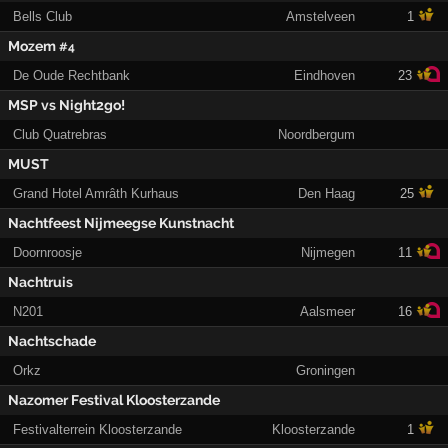
Bells Club
Amstelveen
1
Mozem
#4
De Oude Rechtbank
Eindhoven
23
MSP vs Night2go!
Club Quatrebras
Noordbergum
MUST
Grand Hotel Amrâth Kurhaus
Den Haag
25
Nachtfeest Nijmeegse Kunstnacht
Doornroosje
Nijmegen
11
Nachtruis
N201
Aalsmeer
16
Nachtschade
Orkz
Groningen
Nazomer Festival Kloosterzande
Festivalterrein Kloosterzande
Kloosterzande
1