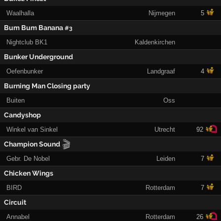
Waalhalla
Nijmegen
5
Bum Bum Banana
#3
Nightclub BK1
Kaldenkirchen
Bunker Underground
Oefenbunker
Landgraaf
4
Burning Man Closing party
Buiten
Oss
Candyshop
Winkel van Sinkel
Utrecht
92
🎬
Champion Sound
Gebr. De Nobel
Leiden
7
Chicken Wings
BIRD
Rotterdam
7
Circuit
Annabel
Rotterdam
26