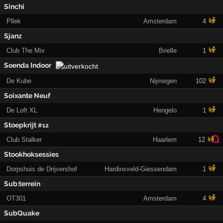
Sinchi
Pllek
Amsterdam
4
Sjanz
Club The Mix
Brielle
1
Soenda Indoor
De Kube
Nijmegen
102
Soixante Neuf
De Loft XL
Hengelo
1
Stoepkrijt
#12
Club Stalker
Haarlem
12
Stookhoksessies
Dorpshuis de Drijvershof
Hardinxveld-Giessendam
1
Sub:terrein
OT301
Amsterdam
4
SubQuake