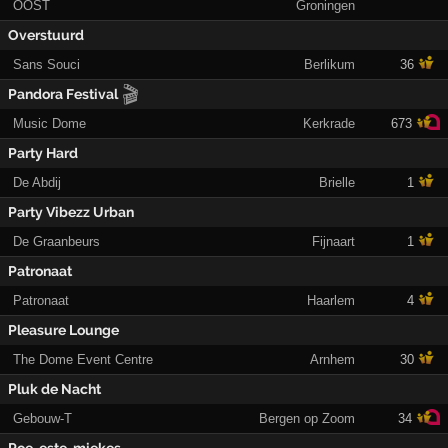
OOST
Groningen
Overstuurd
Sans Souci
Berlikum
36
🎬
Pandora Festival
Music Dome
Kerkrade
673
Party Hard
De Abdij
Brielle
1
Party Vibezz Urban
De Graanbeurs
Fijnaart
1
Patronaat
Patronaat
Haarlem
4
Pleasure Lounge
The Dome Event Centre
Arnhem
30
Pluk de Nacht
Gebouw-T
Bergen op Zoom
34