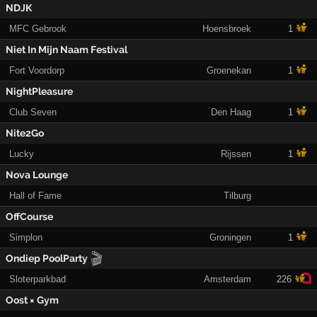
NDJK
MFC Gebrook
Hoensbroek
1
Niet In Mijn Naam Festival
Fort Voordorp
Groenekan
1
NightPleasure
Club Seven
Den Haag
1
Nite2Go
Lucky
Rijssen
1
Nova Lounge
Hall of Fame
Tilburg
OffCourse
Simplon
Groningen
1
🎬
Ondiep PoolParty
Sloterparkbad
Amsterdam
226
Oost × Gym