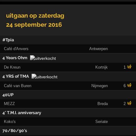
uitgaan op
zaterdag
24 september 2016
#Tpia
Café d'Anvers
Antwerpen
4 Years Ohm
De Kreun
Kortrijk
1
4 YRS of TMA
Café van Buren
Nijmegen
6
40UP
MEZZ
Breda
2
4° T.M.I. anniversary
Koko's
Seriate
70/80/90's