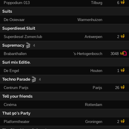
Poppodium 013
Tilburg
6
Suits
De Ooievaar
Warmenhuizen
Superdiesel Sluit
Superdiesel Zomerclub
Antwerpen
2
🎬
Supremacy
4
Brabanthallen
's-Hertogenbosch
3048
Suri mix Editie.
De Engel
Houten
1
🎬
Techno Parade
4
Centrum Parijs
Parijs
26
Tell your friends
Cinéma
Rotterdam
That 90's Party
Platformtheater
Groningen
2