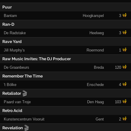
Puur
Bantam
Hoogkarspel
3
Ran-D
De Radstake
Heelweg
3
Rave Yard
Jill Murphy's
Roermond
1
Raw Music Invites: The DJ Producer
De Graanbeurs
Breda
120
Remember The Time
't Bölke
Enschede
4
🎬
Retaliator
Paard van Troje
Den Haag
103
Retro Acid
Kunstencentrum Vooruit
Gent
2
🎬
Revelation