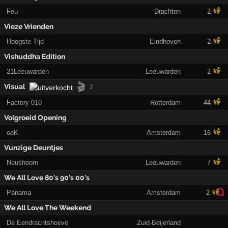
Feu
Drachten
2
Vieze Vrienden
Hoogste Tijd
Eindhoven
2
Vishuddha Edition
21Leeuwarden
Leeuwarden
2
🎬
Visual
2
Factory 010
Rotterdam
44
Volgroeid Opening
oaK
Amsterdam
16
Vunzige Deuntjes
Neushoorn
Leeuwarden
7
We All Love 80's 90's 00's
Panama
Amsterdam
2
We All Love The Weekend
De Eendrachtshoeve
Zuid-Beijerland