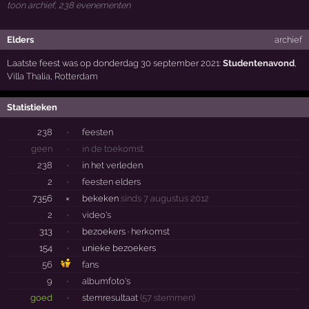
toon archief, 238 evenementen
Elders
archief
Laatste feest was op donderdag 30 september 2021:
Studentenavond
,
Villa Thalia
,
Rotterdam
Statistieken
238
·
feesten
geen
·
in de toekomst
238
·
in het verleden
2
·
feesten elders
7356
×
bekeken
sinds 7 augustus 2012
2
·
video's
313
·
bezoekers ·
herkomst
154
·
unieke bezoekers
56
fans
9
·
albumfoto's
goed
·
stemresultaat
(57 stemmen)