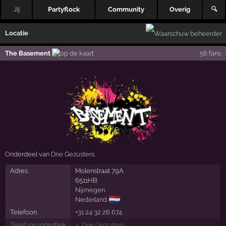
Jij
Partyflock
Community
Overig
🔍
Locatie
The Basement
56 fans
Onderdeel van
Drie Gezusters
.
Adres
Molenstraat 79A
6511HB
Nijmegen
🇳🇱
Nederland
Telefoon
+31 24 32 26 674
Telefoon indentiek
Drie Gezusters