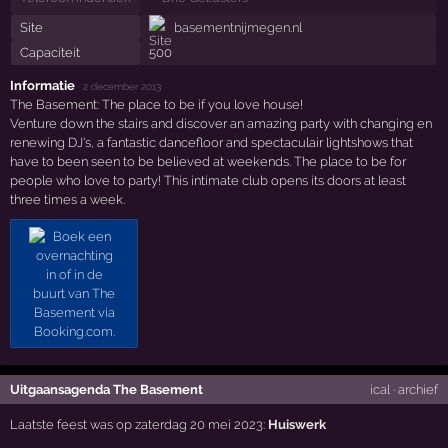
Site
basementnijmegen.nl
Capaciteit
500
Informatie
·
2 december 2013
The Basement: The place to be if you love house!
Venture down the stairs and discover an amazing party with changing en
renewing DJ's, a fantastic dancefloor and spectaculair lightshows that
have to been seen to be believed at weekends. The place to be for
people who love to party! This intimate club opens its doors at least
three times a week.
Uitgaansagenda The Basement
ical
·
archief
Laatste feest was op zaterdag 20 mei 2023:
Huiswerk