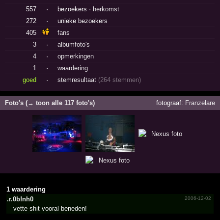
557
·
bezoekers ·
herkomst
272
·
unieke bezoekers
405
fans
3
·
albumfoto's
4
·
opmerkingen
1
·
waardering
goed
·
stemresultaat
(264 stemmen)
Foto's (→ toon alle 117 foto's)
fotograaf:
Franzelare
1 waardering
.r.0b!nh0
2006-12-02
vette shit vooral beneden!