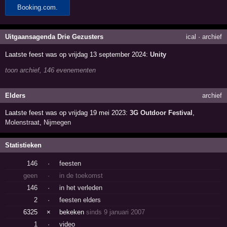
Uitgaansagenda Drie Gezusters
ical
·
archief
Laatste feest was op vrijdag 13 september 2024:
Unity
toon archief, 146 evenementen
Elders
archief
Laatste feest was op vrijdag 19 mei 2023:
3G Outdoor Festival
,
Molenstraat
,
Nijmegen
Statistieken
146
·
feesten
geen
·
in de toekomst
146
·
in het verleden
2
·
feesten elders
6325
×
bekeken
sinds 9 januari 2007
1
·
video