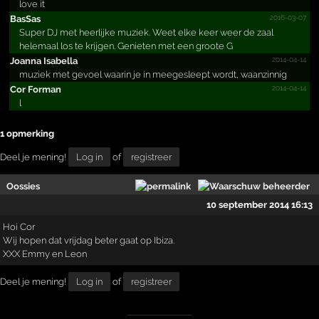
love it
2016-03-07
BasSas
Super DJ met heerlijke muziek. Weet elke keer weer de zaal
helemaal los te krijgen. Genieten met een groote G
2014-04-14
Joanna Isabella
muziek met gevoel waarin je in meegesleept wordt, waanzinnig
2014-04-14
Cor Forman
l
1 opmerking
Deel je mening!
Log in
of
registreer
Oossies
10 september 2014 16:13
Hoi Cor
Wij hopen dat vrijdag beter gaat op Ibiza.
XXX Emmy en Leon
Deel je mening!
Log in
of
registreer