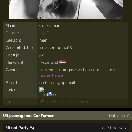
Naam
Cor Forman
Functie
DJ
105×
Geslacht
man
Geboortedatum
13 december 1968
Leeftijd
57
🇳🇱
Herkomst
Nederland
Genres
club
,
house
,
progressive trance
,
tech house
house, trance
E-mail
corforman@upcmail.nl
Links
Lid
Cor Forman
(10 feb 2020)
Uitgaansagenda Cor Forman
ical
·
archief
Mixed Party
za 20 feb 2027
#4