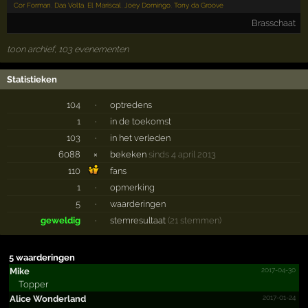
Cor Forman
,
Daa Volta
,
El Mariscal
,
Joey Domingo
,
Tony da Groove
Brasschaat
toon archief, 103 evenementen
Statistieken
104
·
optredens
1
·
in de toekomst
103
·
in het verleden
6088
×
bekeken
sinds 4 april 2013
110
fans
1
·
opmerking
5
·
waarderingen
geweldig
·
stemresultaat
(21 stemmen)
5 waarderingen
2017-04-30
Mike
Topper
2017-01-24
Alice Wonderland