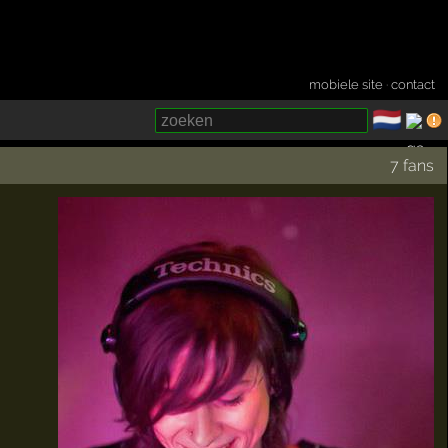
mobiele site
·
contact
🇳🇱
­
7 fans