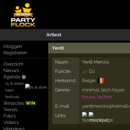
Artiest
Inloggen
Yentl
Registreren
Naam
Yentl Merckx
Overzicht
Nieuws
Functie
DJ
26×
Agenda
🇧🇪
Herkomst
België
nu & straks
Genres
minimal
,
tech house
kaart
house, techno
festivals
Winacties
WIN
E-mail
yentlmerckx@hotmail
Trends
Links
Foto's
Video's
Interviews