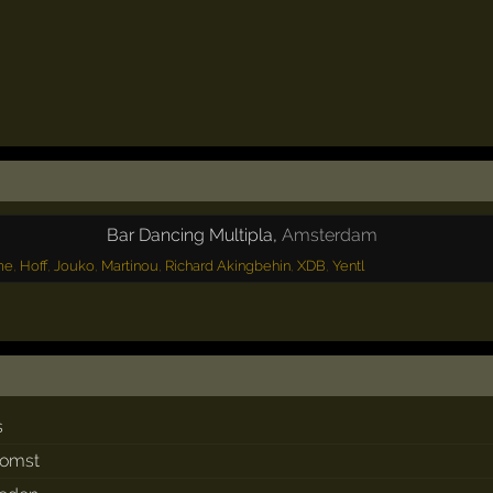
Bar Dancing Multipla
,
Amsterdam
me
,
Hoff
,
Jouko
,
Martinou
,
Richard Akingbehin
,
XDB
,
Yentl
s
komst