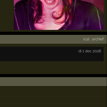
ical
·
archief
di 1 dec 2026