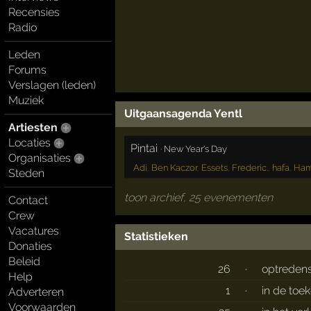
Recensies
Radio
Leden
Forums
Verslagen (leden)
Muziek
Uitgaansagenda Yentl
Artiesten
Locaties
Pintai
·
New Year's Day
Organisaties
Adi
,
Ben Kaczor
,
Essets
,
Frederic.
,
hafa
,
Ha
Steden
toon archief, 25 evenementen
Contact
Crew
Vacatures
Statistieken
Donaties
Beleid
26
·
optreden
Help
1
·
in de toe
Adverteren
Voorwaarden