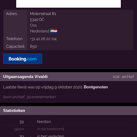
Adres
Molenstraat 81
5341 GC
Oss
🇳🇱
Nederland
Telefoon
+31 41 26 22 114
Capaciteit
650
Uitgaansagenda Vivaldi
ical
·
archief
Laatste feest was op vrijdag 9 oktober 2020:
Bontgenoten
toon archief, 39 evenementen
Statistieken
39
·
feesten
geen
·
in de toekomst
39
·
in het verleden