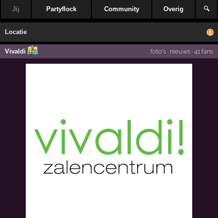
Jij
Partyflock
Community
Overig
🔍
Locatie
Vivaldi
foto's
·
nieuws
·
41 fans