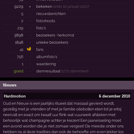
9229
×
bekeken
sinds 10 januari 2007
5
·
nieuwsberichten
2
·
fotoshoots
219
·
foto's
3898
·
bezoekers ·
herkomst
1848
·
unieke bezoekers
41
fans
756
·
albumfoto's
1
·
waardering
goed
·
stemresultaat
(1771 stemmen)
Nieuws
Hardmotion
6 december 2010
Oud en Nieuw is een jaarlijks ritueel dat massaal gevierd wordt,
gezellig met je vrienden of met je familie oliebollen eten tot je erbij
neervalt en exact om twaalf uur flink wat vuurwerk afsteken met
behoorlijk wat champagne achter je kiezen! Een jaarwisseling moet
een avond worden die je niet zomaar vergeet! De meeste onder ons
hebben na al deze tradities dan ook de behoefte om even lekker los