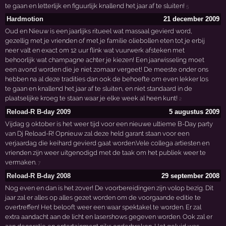
te gaan en letterlijk en figuurlijk knallend het jaar af te sluiten!
5
Hardmotion
21 december 2009
Oud en Nieuw is een jaarlijks ritueel wat massaal gevierd word,
gezellig met je vrienden of met je familie oliebollen eten tot je erbij
neer valt en exact om 12 uur flink wat vuurwerk afsteken met
behoorlijk wat champagne achter je kiezen! Een jaarwisseling moet
een avond worden die je niet zomaar vergeet! De meeste onder ons
hebben na al deze tradities dan ook de behoefte om even lekker los
te gaan en knallend het jaar af te sluiten, en niet standaard in de
plaatselijke kroeg te staan waar je elke week al heen kunt!
2
Reload-R B-day 2009
5 augustus 2009
Vijdag 9 oktober is het weer tijd voor een nieuwe ultieme B-Day party
van Dj Reload-R! Opnieuw zal deze held garant staan voor een
verjaardag die keihard gevierd gaat worden.Vele collega artiesten en
vrienden zijn weer uitgenodigd met de taak om het publiek weer te
vermaken.
7
Reload-R B-day 2008
29 september 2008
Nog even en dan is het zover! De voorbereidingen zijn volop bezig. Dit
jaar zal er alles op alles gezet worden om de voorgaande editie te
overtreffen! Het belooft weer een waar spektakel te worden. Er zal
extra aandacht aan de licht en lasershows gegeven worden. Ook zal er