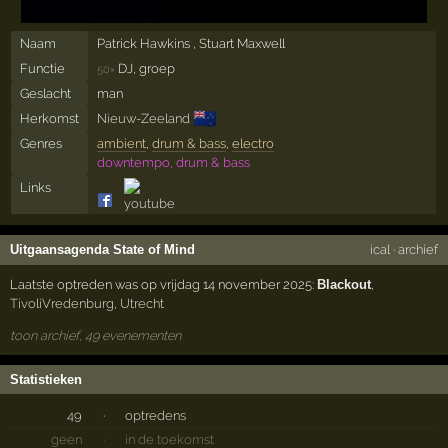
Naam
Patrick Hawkins , Stuart Maxwell
Functie
DJ, groep
50×
Geslacht
man
🇳🇿
Herkomst
Nieuw-Zeeland
Genres
ambient
,
drum & bass
,
electro
downtempo, drum & bass
Links
Uitgaansagenda State of Mind
ical
·
archief
Laatste optreden was op vrijdag 14 november 2025:
Blackout
,
TivoliVredenburg
,
Utrecht
toon archief, 49 evenementen
Statistieken
49
·
optredens
geen
·
in de toekomst