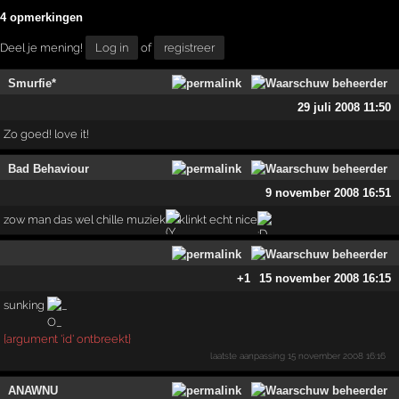
4 opmerkingen
Deel je mening!
Log in
of
registreer
Smurfie*
29 juli 2008 11:50
Zo goed! love it!
Bad Behaviour
9 november 2008 16:51
zow man das wel chille muziek
klinkt echt nice
+1
15 november 2008 16:15
sunking
{argument 'id' ontbreekt}
laatste aanpassing
15 november 2008 16:16
ANAWNU