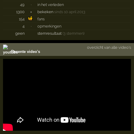
49
·
in het verleden
1300
×
bekeken
sinds 10 april 2013
154
fans
4
·
opmerkingen
geen
stemresultaat
(3 stemmen)
overzicht van alle video's
Recente video's