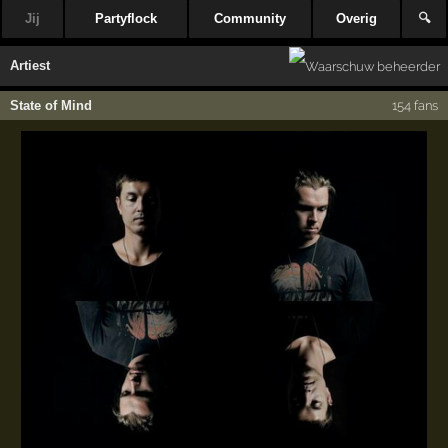
Jij
Partyflock
Community
Overig
🔍
Artiest
State of Mind
154 fans