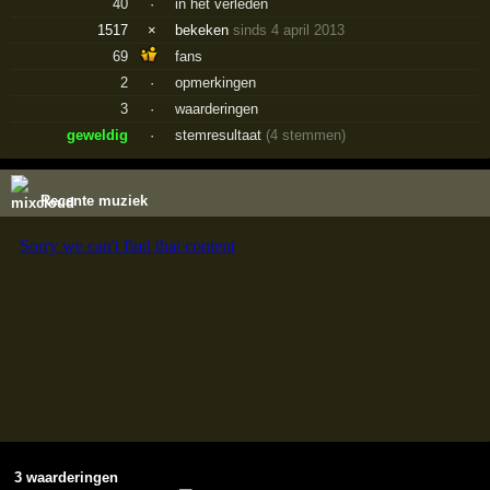
40
·
in het verleden
1517
×
bekeken
sinds 4 april 2013
69
fans
2
·
opmerkingen
3
·
waarderingen
geweldig
·
stemresultaat
(4 stemmen)
Recente muziek
3 waarderingen