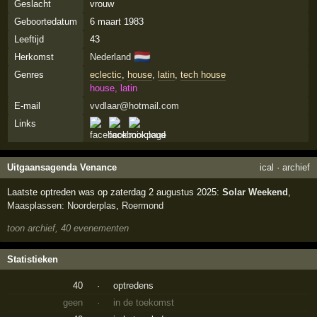
Geslacht
vrouw
Geboortedatum
6 maart 1983
Leeftijd
43
🇳🇱
Herkomst
Nederland
Genres
eclectic
,
house
,
latin
,
tech house
house, latin
E-mail
vvdlaar@hotmail.com
Links
Uitgaansagenda Venance
ical
·
archief
Laatste optreden was op zaterdag 2 augustus 2025:
Solar Weekend
,
Maasplassen: Noorderplas
,
Roermond
toon archief, 40 evenementen
Statistieken
40
·
optredens
geen
·
in de toekomst