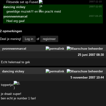
Flitsende set op Fused
2007-11-10
dancing vickey
2007-11-05
geweldige muziek!!! en een pracht meid
yvonne­enmarc­el
2007-06-25
Heel erg gaaf
2 opmerkingen
Deel je mening!
Log in
of
registreer
yvonneenmarcel
25 juni 2007 08:30
Echt helemaal te gek
dancing vickey
5 november 2007 10:44
toppertje!
je draait super!
ben echt je number 1 fan!