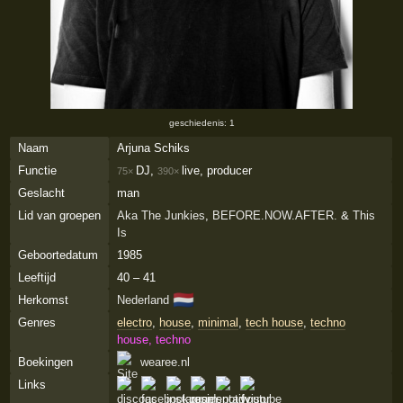
geschiedenis: 1
Naam
Arjuna Schiks
Functie
DJ,
live, producer
75×
390×
Geslacht
man
Lid van groepen
Aka The Junkies
,
BEFORE.NOW.AFTER.
&
This
Is
Geboortedatum
1985
Leeftijd
40 – 41
🇳🇱
Herkomst
Nederland
Genres
electro
,
house
,
minimal
,
tech house
,
techno
house, techno
Boekingen
wearee.nl
Links