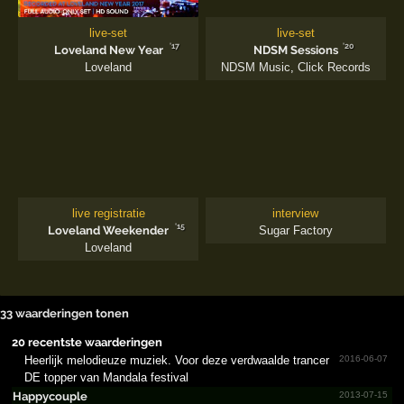
live-set
live-set
'17
'20
Loveland New Year
NDSM Sessions
Loveland
NDSM Music
,
Click Records
live registratie
interview
'15
Loveland Weekender
Sugar Factory
Loveland
33 waarderingen tonen
20 recentste waarderingen
Heerlijk melodieuze muziek. Voor deze verdwaalde trancer
2016-06-07
DE topper van Mandala festival
Happycouple
2013-07-15