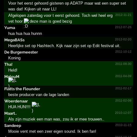
Voor het eerst gehoord gisteren op ADATP maar wat een super set
was dat! Kijken uit naar LL!
Afgelopen zaterdag voor t eerst gehoord. Toch wel heel erg
2012-11-21
vet hoor
deze man is goed bezig
Yuma
2012-07-26
hua hua hua hunnn
MegaBASs
2012-02-20
Heerlijke set op Hashtech. Kijk naar zijn set op Edit festival uit.
De Burgem­eester
2011-10-12
Koning
Tha!
2011-08-30
Held!
MalouM
2011-04-09
Flatts the Flounder
2011-02-17
beste producer van de lage landen
Woerdenaar
2011-02-08
HUA HUN!!!!
Maart..
2010-12-07
Als zijn muziek een man was, zou ik er mee trouwen..
Sandeep
2010-11-15
Mooie vent met een zeer eigen sound. Ik ben fan!