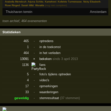
Arabella Memdouh
,
Arjuna Schiks
,
Kartwheel
,
Kollektiv Turmstrasse
,
Nicky Elisabeth
,
Rose Ringed
,
Sarah Wild
,
Worakls
(nog niet compleet)
Thuishaven terrein
Amsterdam
toon archief, 464 evenementen
Statistieken
465
·
optredens
1
·
in de toekomst
464
·
in het verleden
13091
×
bekeken
sinds 3 april 2013
1136
fans
5
·
foto's tijdens optreden
4
·
video's
17
·
opmerkingen
33
·
waarderingen
geweldig
·
stemresultaat
(37 stemmen)