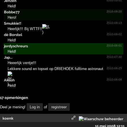
Jenzen
2010-10-12
Held!
Bobbe77
2010-08-20
Hero!
Smukkie!!
2010-08-13
Heerlijk!!! Bij WTTF!!
dè Borstel
2010-08-02
Held!
jordys­chreur­s
2010-08-01
Held!
Jap...
2010-07-30
Heeerlijk ventje!!!
Lekkere sound en topset op DRIEHOEK fulltime astronaut
2010-06-25
Aksuh
2010-06-08
Held!
17 opmerkingen
Deel je mening!
Log in
of
registreer
koenk
15 mei 2008 12:11