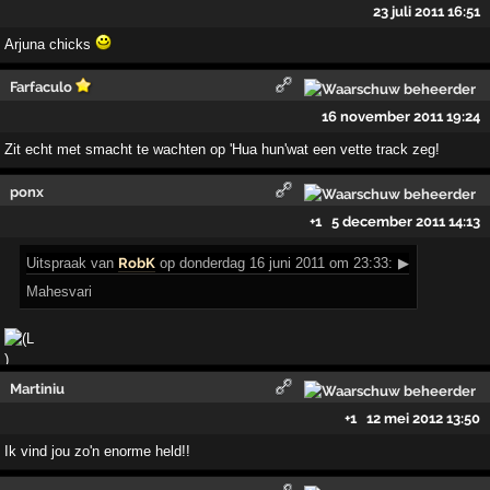
23 juli 2011 16:51
Arjuna chicks
Farfaculo
16 november 2011 19:24
Zit echt met smacht te wachten op 'Hua hun'wat een vette track zeg!
ponx
+1
5 december 2011 14:13
Uitspraak
van
RobK
op donderdag 16 juni 2011 om 23:33:
▶
Mahesvari
Martiniu
+1
12 mei 2012 13:50
Ik vind jou zo'n enorme held!!