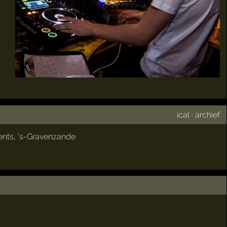
n
ical
·
archief
ents
,
's-Gravenzande