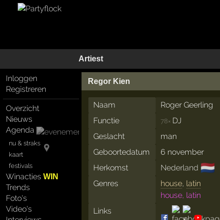
Artiest
Inloggen
Regor Kien
Registreren
Naam
Roger Geerling
Overzicht
Nieuws
Functie
DJ
78×
Agenda
Geslacht
man
nu & straks
Geboortedatum
6 november
kaart
🇳🇱
festivals
Herkomst
Nederland
Winacties
WIN
Genres
house
,
latin
Trends
house, latin
Foto's
Video's
Links
Interviews