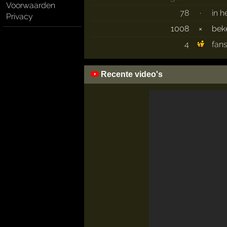
Voorwaarden
78
·
in h
Privacy
1008
×
bek
4
fan
Recente video's