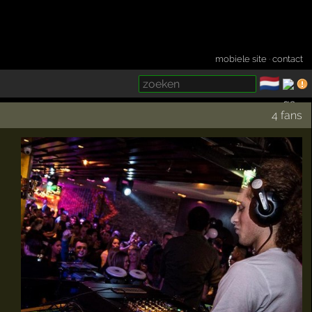
mobiele site
·
contact
🇳🇱
­
4 fans