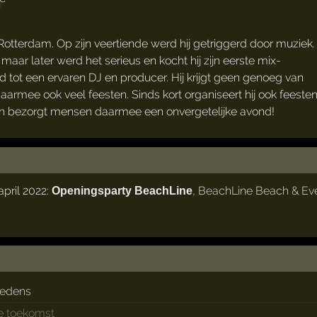
Rotterdam. Op zijn veertiende werd hij getriggerd door muziek.
r later werd het serieus en kocht hij zijn eerste mix-
id tot een ervaren DJ en producer. Hij krijgt geen genoeg van
aarmee ook veel feesten. Sinds kort organiseert hij ook feeste
n bezorgt mensen daarmee een onvergetelijke avond!
pril 2022:
,
BeachLine Beach & Ev
Openingsparty BeachLine
redens
de toekomst