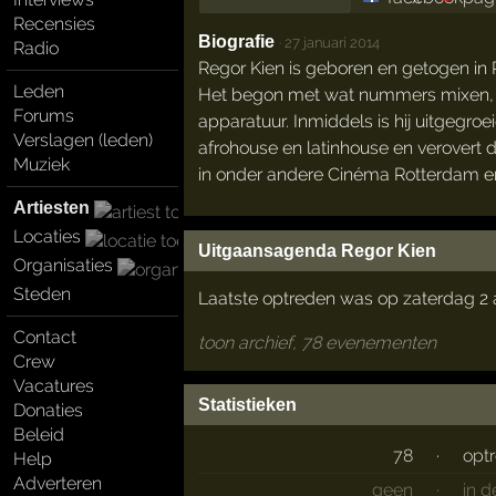
Recensies
Biografie
·
27 januari 2014
Radio
Regor Kien is geboren en getogen in 
Leden
Het begon met wat nummers mixen, maa
Forums
apparatuur. Inmiddels is hij uitgegroe
Verslagen (leden)
afrohouse en latinhouse en verovert d
Muziek
in onder andere Cinéma Rotterdam e
Artiesten
Locaties
Uitgaansagenda Regor Kien
Organisaties
Steden
Laatste optreden was op zaterdag 2 a
Contact
toon archief, 78 evenementen
Crew
Vacatures
Statistieken
Donaties
Beleid
78
·
opt
Help
Adverteren
geen
·
in 