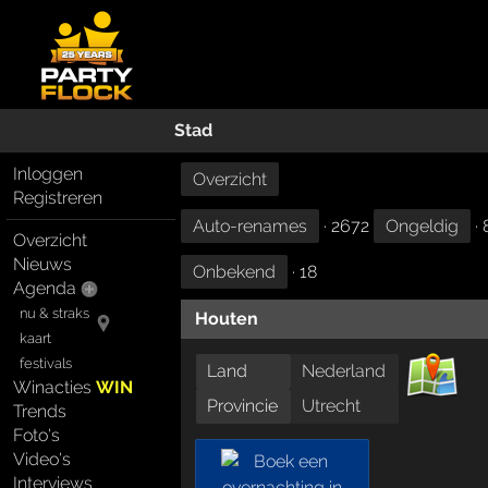
Stad
Inloggen
Overzicht
Registreren
Auto-renames
· 2672
Ongeldig
· 
Overzicht
Nieuws
Onbekend
· 18
Agenda
nu & straks
Houten
kaart
festivals
Land
Nederland
Winacties
WIN
Provincie
Utrecht
Trends
Foto's
Video's
Interviews