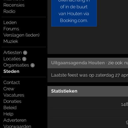
Recensies
Radio
Leden
Forums
Verslagen (leden)
Muziek
Artiesten
Locaties
Uitgaansagenda Houten
· zie ook:
n
Organisaties
Steden
Laatste feest was op zaterdag 27 apr
Contact
Crew
Statistieken
Vacatures
Donaties
14
Beleid
Help
Adverteren
Voorwaarden