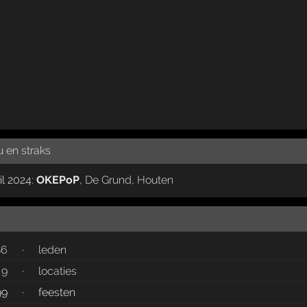
u en straks
il 2024:
OKEPoP
,
De Grund
,
Houten
86
·
leden
9
·
locaties
99
·
feesten