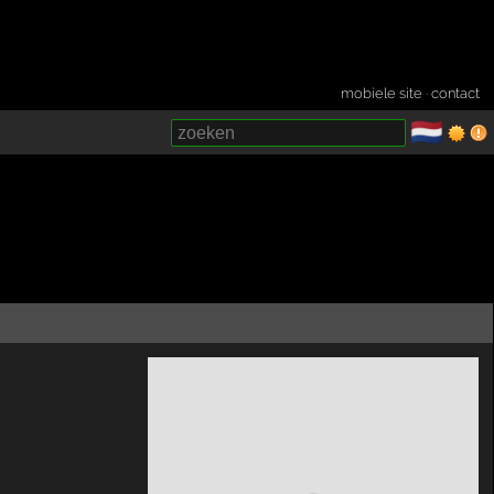
mobiele site
·
contact
🇳🇱
­