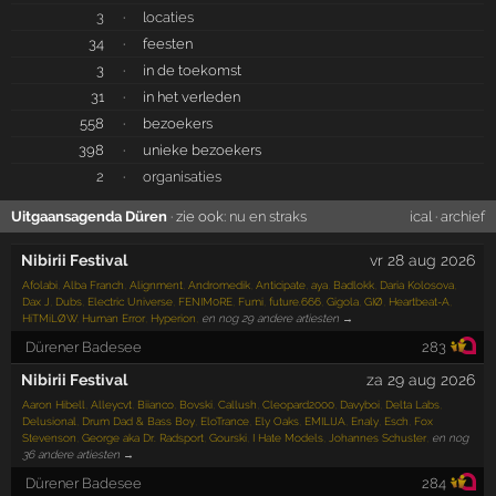
3
·
locaties
34
·
feesten
3
·
in de toekomst
31
·
in het verleden
558
·
bezoekers
398
·
unieke bezoekers
2
·
organisaties
Uitgaansagenda Düren
· zie ook:
nu en straks
ical
·
archief
Nibirii Festival
vr 28 aug 2026
Afolabi
,
Alba Franch
,
Alignment
,
Andromedik
,
Anticipate
,
aya
,
Badlokk
,
Daria Kolosova
,
Dax J
,
Dubs
,
Electric Universe
,
FENIM0RE
,
Fumi
,
future.666
,
Gigola
,
GIØ
,
Heartbeat-A
,
HiTMiLØW
,
Human Error
,
Hyperion
,
en nog 29 andere artiesten →
Dürener Badesee
283
Nibirii Festival
za 29 aug 2026
Aaron Hibell
,
Alleycvt
,
Biianco
,
Bovski
,
Callush
,
Cleopard2000
,
Davyboi
,
Delta Labs
,
Delusional
,
Drum Dad & Bass Boy
,
EloTrance
,
Ely Oaks
,
EMILIJA
,
Enaly
,
Esch
,
Fox
Stevenson
,
George aka Dr. Radsport
,
Gourski
,
I Hate Models
,
Johannes Schuster
,
en nog
36 andere artiesten →
Dürener Badesee
284