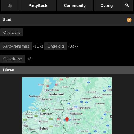
Jij
Partyflock
Community
Overig
🔍
Stad
Overzicht
Auto-renames
· 2672
Ongeldig
· 8477
Onbekend
· 18
Düren