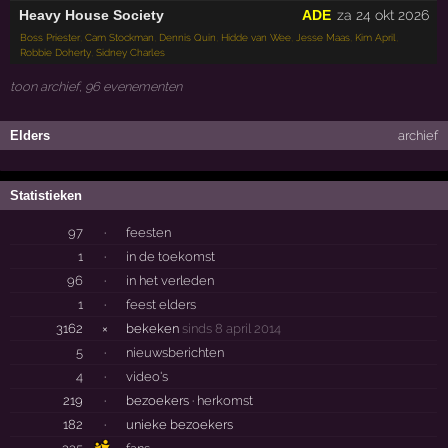
Heavy House Society
ADE
za 24 okt 2026
Boss Priester
,
Cam Stockman
,
Dennis Quin
,
Hidde van Wee
,
Jesse Maas
,
Kim April
,
Robbie Doherty
,
Sidney Charles
toon archief, 96 evenementen
Elders
archief
Statistieken
97
·
feesten
1
·
in de toekomst
96
·
in het verleden
1
·
feest elders
3162
×
bekeken
sinds 8 april 2014
5
·
nieuwsberichten
4
·
video's
219
·
bezoekers ·
herkomst
182
·
unieke bezoekers