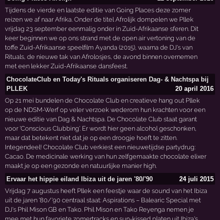
Tijdens de vierde en laatste editie van Going Places deze zomer
reizen we af naar Afrika. Onder de titel Afrolijk dompelen we Pllek
vrijdag 23 september eenmalig onder in Zuid-Afrikaanse sferen. Dit
keer beginnen we op ons strand met de open air vertoning van de
toffe Zuid-Afrikaanse speelfilm Ayanda (2015), waarna de DJ's van
Rituals, de nieuwe tak van Afrolosjes, de avond binnen overnemen
met een lekker Zuid-Afrikaanse dansfeest.
ChocolateClub en Today's Rituals organiseren Dag- & Nachtspa bij
PLLEK
20 april 2016
Op 21 mei bundelen de Chocolate Club en creatieve hang out Pllek
op de NDSM-Werf op veler verzoek wederom hun krachten voor een
nieuwe editie van Dag & Nachtspa. De Chocolate Club staat garant
voor 'Conscious Clubbing'. Er wordt hier geen alcohol geschonken,
maar dat betekent niet dat je op een droogje hoeft te zitten.
Integendeel! Chocolate Club verkiest een nieuwetijdse partydrug:
Cacao. De medicinale werking van hun zelfgemaakte chocolate elixer
maakt je op een gezonde en natuurlijke manier high.
Ervaar het hippie eiland Ibiza uit de jaren '80/'90
24 juli 2015
Vrijdag 7 augustus heeft Pllek een feestje waar de sound van het Ibiza
uit de jaren '80/'90 centraal staat: Aspirations – Balearic Special met
DJ's Phil Mison GB en Tako. Phil Mison en Tako Reyenga nemen je
mee met hun favoriete zomertracks en sun-kissed platen uit Ibiza's