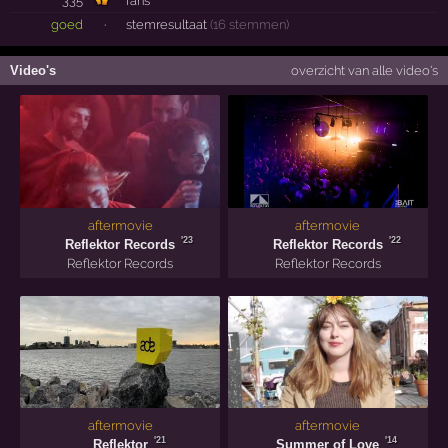
335
fans
goed
·
stemresultaat
(16 stemmen)
Video's
overzicht van alle video's
aftermovie
aftermovie
'23
'22
Reflektor Records
Reflektor Records
Reflektor Records
Reflektor Records
aftermovie
aftermovie
'21
'14
Reflektor
Summer of Love