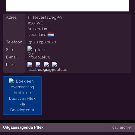
Adres
TT Neveritaweg 59
1033 WB
Amsterdam
🇳🇱
Nederland
Telefoon
+31 20 290 0020
Site
pllek.nl
E-mail
info@pllek.nl
Links
Uitgaansagenda Pllek
ical
·
archief