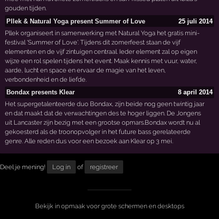
gouden tijden.
Pllek & Natural Yoga present Summer of Love
25 juli 2014
Pllek organiseert in samenwerking met Natural Yoga het gratis mini-
festival 'Summer of Love'. Tijdens dit zomerfeest staan de vijf
elementen en de vijf zintuigen centraal. Ieder element zal op eigen
wijze een rol spelen tijdens het event. Maak kennis met vuur, water,
aarde, lucht en space en ervaar de magie van het leven,
verbondenheid en de liefde.
Bondax presents Klear
8 april 2014
Het supergetalenteerde duo Bondax, zijn beide nog geen twintig jaar
en dat maakt dat de verwachtingen des te hoger liggen. De Jongens
uit Lancaster zijn bezig met een grootse opmars.Bondax wordt nu al
gekoesterd als de troonopvolger in het future bass gerelateerde
genre. Alle reden dus voor een bezoek aan Klear op 3 mei.
Deel je mening!
Log in
of
registreer
Bekijk in opmaak voor grote schermen en desktops