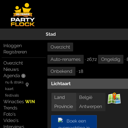
Stad
Inloggen
Overzicht
Registreren
Auto-renames
· 2672
Ongeldig
· 
Overzicht
Nieuws
Onbekend
· 18
Agenda
nu & straks
Lichtaart
kaart
festivals
Land
België
Winacties
WIN
Provincie
Antwerpen
Trends
Foto's
Video's
Interviews