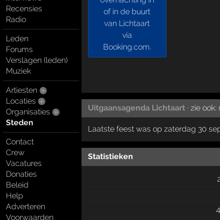
Recensies
Radio
Leden
Forums
Verslagen (leden)
Muziek
Artiesten
Locaties
Uitgaansagenda Lichtaart
· zie ook:
Organisaties
Steden
Laatste feest was op zaterdag 30 s
Contact
Crew
Statistieken
Vacatures
Donaties
Beleid
Help
Adverteren
Voorwaarden