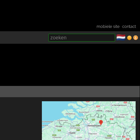
mobiele site
·
contact
🇳🇱
­