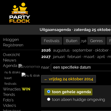
Uitgaansagenda · zaterdag 25 oktobe
Inloggen
Festivals
Buiten
Genres
,798
Registreren
2026
:
augustus
·
september
·
oktober
Overzicht
2027
:
januari
·
februari
·
maart
·
april
·
m
Nieuws
Agenda
naar:
nu & straks
kaart
← vrijdag 24 oktober 2014
festivals
Winacties
WIN
toon gehele agenda
Trends
toon alleen huidige omgeving
Foto's
Video's
Interviews