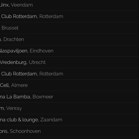
Jinx
,
Veendam
y Club Rotterdam
,
Rotterdam
,
Brussel
a
,
Drachten
laspaviljoen
,
Eindhoven
liVredenburg
,
Utrecht
y Club Rotterdam
,
Rotterdam
Cell
,
Almere
ina La Bamba
,
Boxmeer
im
,
Venray
na club & lounge
,
Zaandam
ons
,
Schoonhoven