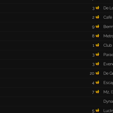
3
De Lo
2
Café
9
Ber
8
Metr
1
Club
3
Para
3
Even
20
De G
4
Esca
7
M2
,
Dyn
5
Luck