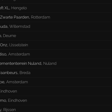
ft XL
,
Hengelo
 Zwarte Paarden
,
Rotterdam
muda
,
Willemstad
o
,
Deurne
 Onz
,
IJsselstein
diso
,
Amsterdam
emententerrein Nuland
,
Nuland
raanbeurs
,
Breda
pe
,
Amsterdam
Eindhoven
amo
,
Eindhoven
y
,
Rijssen