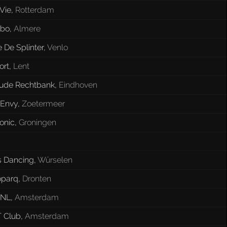
Vie
,
Rotterdam
bo
,
Almere
 De Splinter
,
Venlo
ort
,
Lent
ude Rechtbank
,
Eindhoven
 Envy
,
Zoetermeer
onic
,
Groningen
s Dancing
,
Würselen
oparq
,
Dronten
 NL
,
Amsterdam
 Club
,
Amsterdam