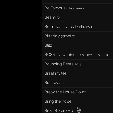
Be Famous
·
Halloween
Beam(it)
Bermuda invites Darkraver
Birthday @metro
Blitz
BOSS
·
Glow in the dark halloween special
Bouncing Beats
2014
Braaf invites
Brainwash
Break the House Down
Bring the noise
🎬
Bro's Before Ho's