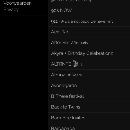
Voorwaarden
Privacy
90s NOW
911
·
WE are not back, we never left
Acid Tab
After Six
·
Afterparty
Akyra + Birthday Celebrationz
🎬
ALTRNTE
2
Atmoz
·
18 Years
Avondgarde
B*There festival
Back to Twins
Bam Boe Invites
Barbapapa