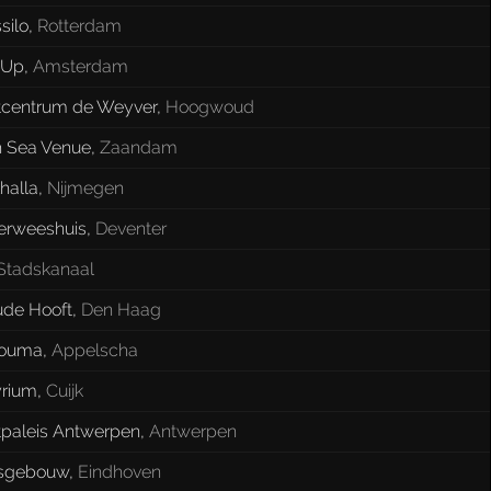
silo
,
Rotterdam
 Up
,
Amsterdam
tcentrum de Weyver
,
Hoogwoud
h Sea Venue
,
Zaandam
halla
,
Nijmegen
erweeshuis
,
Deventer
Stadskanaal
ude Hooft
,
Den Haag
Bouma
,
Appelscha
yrium
,
Cuijk
tpaleis Antwerpen
,
Antwerpen
sgebouw
,
Eindhoven