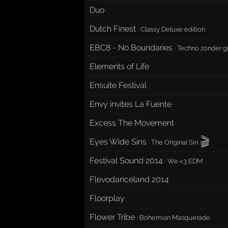
Duo
Dutch Finest
·
Classy Deluxe edition
EBC8 - No Boundaries
·
Techno zonder g
Elements of Life
Ensuite Festival
Envy invites La Fuente
Excess The Movement
🎬
Eyes Wide Sins
·
The Original Sin
Festival Sound 2014
·
We <3 EDM
Flevodanceland 2014
Floorplay
Flower Tribe
·
Bohemian Masquerade