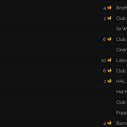
4
Broth
2
Club
Sir W
6
Club
Ciné
10
Labyr
6
Club
1
HAL 
Het K
Club
Popp
4
Barc