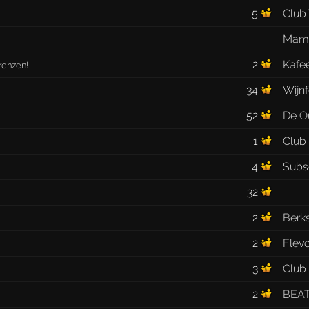
5
Club 
Mam
2
Kafee
renzen!
34
Wijnf
52
De O
1
Club
4
Subs
32
2
Berk
2
Flev
3
Club
2
BEAT