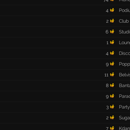
4
Podi
2
Club 
6
Studi
1
Loun
4
Disc
9
Popp
11
Belvi
8
Ban
9
Para
3
Part
2
Suga
7
Kdan