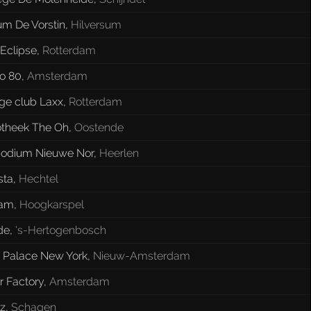
um De Vorstin
,
Hilversum
Eclipse
,
Rotterdam
o 80
,
Amsterdam
ge club Laxx
,
Rotterdam
otheek The Oh
,
Oostende
odium Nieuwe Nor
,
Heerlen
sta
,
Hechtel
tam
,
Hoogkarspel
de
,
's-Hertogenbosch
y Palace New York
,
Nieuw-Amsterdam
r Factory
,
Amsterdam
z
,
Schagen