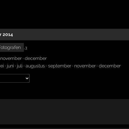
r 2014
Fotografen
,
3
·
november
·
december
ei
·
juni
·
juli
·
augustus
·
september
·
november
·
december