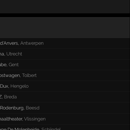
 d'Anvers
,
Antwerpen
ma
,
Utrecht
ube
,
Gent
ostwagen
,
Tolbert
 Dux
,
Hengelo
Z
,
Breda
 Rodenburg
,
Beesd
aaltheater
,
Vlissingen
ge De Molenheide
,
Schijndel