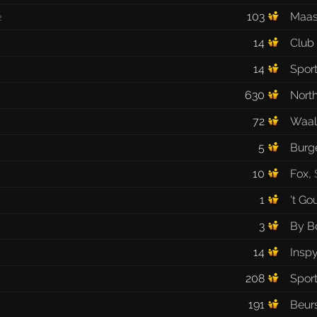
103
Maas
2
14
Club
14
Spor
630
Nort
72
Waal
5
Burg
10
Fox
,
1
't Go
3
By 
14
Insp
208
Spor
191
Beur