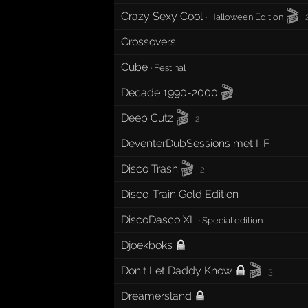
🎬
Crazy Sexy Cool
·
Halloween Edition
Crossovers
Cube
·
Festihal
🎬
Decade 1990-2000
🎬
Deep Cutz
2
DeventerDubSessions met I-F
🎬
Disco Trash
2
Disco-Train Gold Edition
DiscoDasco XL
·
Special edition
Djoekboks
🎬
Don't Let Daddy Know
3
Dreamersland