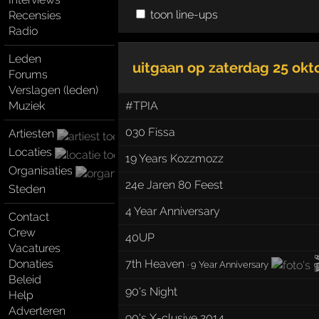
toon line-ups
Recensies
Radio
Leden
uitgaan op
zaterdag 25 okt
Forums
Verslagen (leden)
Muziek
#TPIA
030 Fissa
Artiesten
Locaties
19 Years Kozzmozz
Organisaties
24e Jaren 80 Feest
Steden
4 Year Anniversary
Contact
Crew
40UP
Vacatures
Donaties
7th Heaven
·
9 Year Anniversary
Beleid
90's Night
Help
Adverteren
90's X-clusive 2014