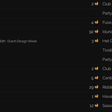
2
Club 
Part
4
Fuse
92
Idun
sion
3
Het G
·
Dutch Design Week
Tivo
Part
2
Club 
5
Cant
29
Ridd
1
Hava
12
Seas