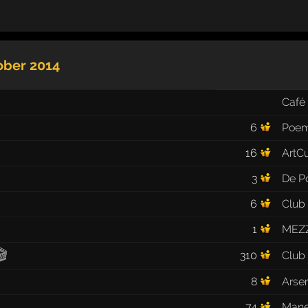
ober 2014
Café
6
Poe
16
ArtC
3
De P
6
Club
1
MEZ
🎬
310
Club
8
Arsen
74
Mane