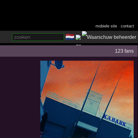
mobiele site
·
contact
🇳🇱
­
123 fans