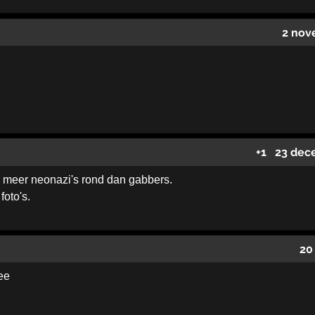
2 nov
+1
23 dec
r meer neonazi's rond dan gabbers.
foto's.
20
eee