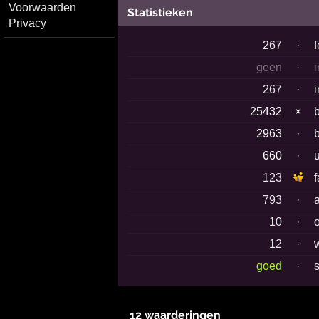
Voorwaarden
Statistieken
Privacy
267
·
geen
·
267
·
25432
×
2963
·
660
·
123
793
·
10
·
12
·
goed
·
12 waarderingen