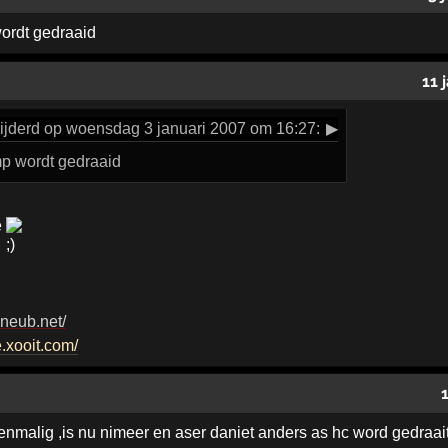
wordt gedraaid
11 
ijderd op woensdag 3 januari 2007 om 16:27:
▶
ump wordt gedraaid
é
eneub.net/
e.xooit.com/
malig ,is nu nimeer en aser daniet anders as hc word gedraait 