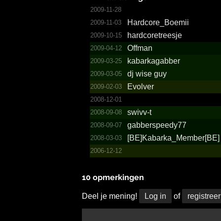
2009-11-28
Hardcore_­Boemii
2009-11-03
hardco­retree­sje
2009-10-15
Offman
2009-04-12
kabark­agabbe­r
2009-03-25
dj wise guy
2009-03-05
Evolver
2009-02-03
2008-12-01
swivv-t
2008-09-08
gabber­speedy­77
2008-09-07
[BE]Ka­barka_­Member[BE]
2008-03-03
2006-12-12
10 opmerkingen
Deel je mening!
Log in
of
registreer