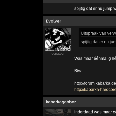
spijtig dat er nu jump 
Evolver
Uitspraak
van verw
spijtig dat er nu j
donateur
Was maar éénmalig h
Btw:
http://forum.kabarka.d
http://kabarka-hardcor
kabarkagabber
inderdaad was maar een