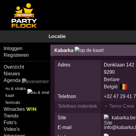
Locatie
Inloggen
Kabarka
Registreren
Adres
Donklaan 142
Overzicht
9290
Nieuws
Berlare
Agenda
🇧🇪
België
nu & straks
kaart
Telefoon
+32 47 29 41 
festivals
Telefoon indentiek
Terror Crew
WIN
Winacties
Trends
Site
kabarka.be
Foto's
E-mail
info@kabarka.
Video's
Interviews