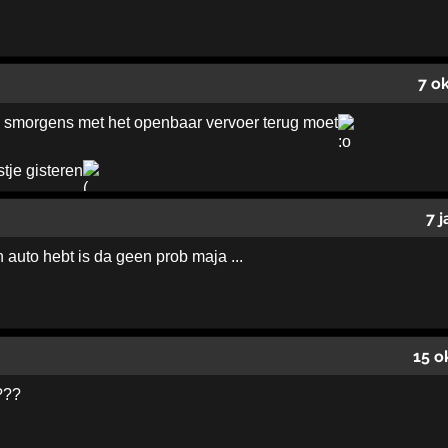
7 o
je smorgens met het openbaar vervoer terug moet
tje gisteren
7 
en auto hebt is da geen prob maja ...
15 o
???