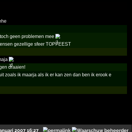
hehe
r toch geen problemen mee
ge mensen gezellige sfeer TOPFEEST
 maja
gen draaien!
 zoals ik maarja als ik er kan zen dan ben ik erook e
januari 2007 16:27