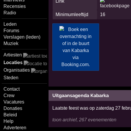
Link
Recensies
Radio
Minimumleeftijd
16
Leden
Forums
Verslagen (leden)
Muziek
Artiesten
Locaties
Organisaties
Steden
Contact
Uitgaansagenda Kabarka
Crew
Vacatures
Laatste feest was op zaterdag 27 febr
Donaties
Beleid
toon archief, 267 evenementen
Help
Adverteren