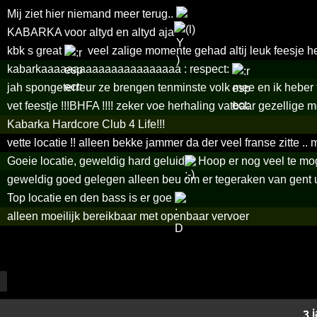
Mij ziet hier niemand meer terug..
KABARKA voor altyd en altyd aja
kbk s great
veel zalige momente gehad altij leuk feesje 
kabarkaaaaaaaaaaaaaaaaaaaaaa : respect:
jah spongeterreur ze brengen tenminste volk mee en ik hebe
vet feestje !!!BHFA !!!! zeker voe herhaling vatbaar gezelli
Kabarka Hardcore Club 4 Life!!!
vette locatie !! alleen bekke jammer da der veel franse zitte ..
Goeie locatie, geweldig hard geluid
Hoop er nog veel te mo
geweldig goed gelegen alleen beu om er tegeraken van gent uit
Top locatie en den bass is er goe
alleen moeilijk bereikbaar met openbaar vervoer
3 