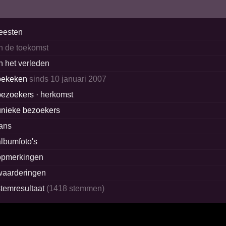
feesten
in de toekomst
in het verleden
bekeken
sinds 10 januari 2007
bezoekers ·
herkomst
unieke bezoekers
fans
albumfoto's
opmerkingen
waarderingen
stemresultaat
(1418 stemmen)