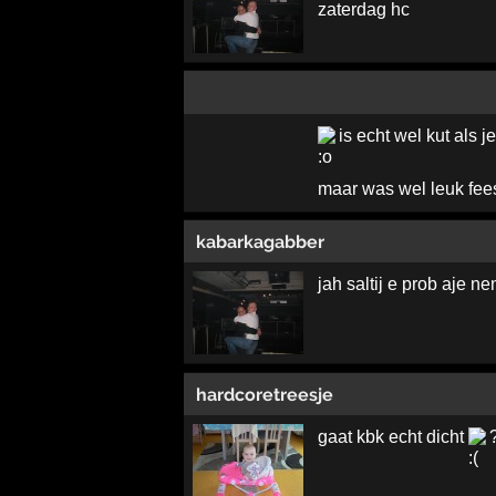
zaterdag hc
is echt wel kut als 
maar was wel leuk fees
kabarkagabber
jah saltij e prob aje n
hardcoretreesje
gaat kbk echt dicht