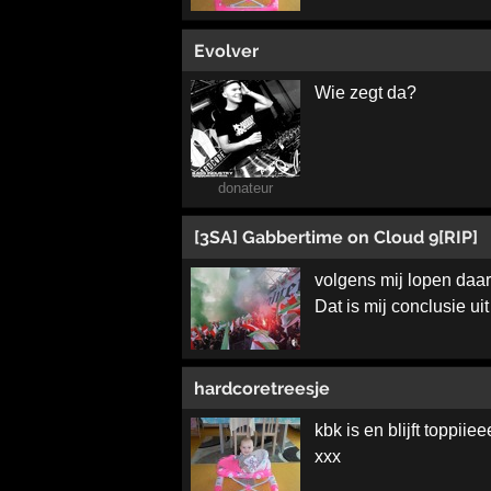
Evolver
Wie zegt da?
donateur
[3SA] Gabbertime on Cloud 9[RIP]
volgens mij lopen daa
Dat is mij conclusie uit 
hardcoretreesje
kbk is en blijft toppiie
xxx