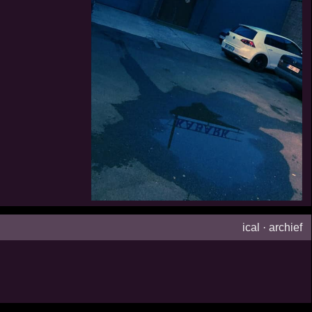
ical
·
archief