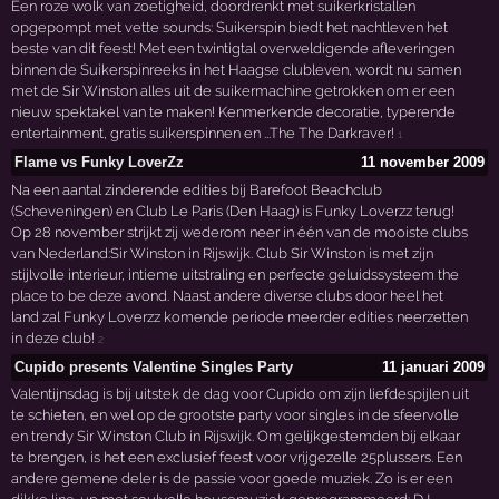
Een roze wolk van zoetigheid, doordrenkt met suikerkristallen
opgepompt met vette sounds: Suikerspin biedt het nachtleven het
beste van dit feest! Met een twintigtal overweldigende afleveringen
binnen de Suikerspinreeks in het Haagse clubleven, wordt nu samen
met de Sir Winston alles uit de suikermachine getrokken om er een
nieuw spektakel van te maken! Kenmerkende decoratie, typerende
entertainment, gratis suikerspinnen en ...The The Darkraver!
1
Flame vs Funky LoverZz
11 november 2009
Na een aantal zinderende edities bij Barefoot Beachclub
(Scheveningen) en Club Le Paris (Den Haag) is Funky Loverzz terug!
Op 28 november strijkt zij wederom neer in één van de mooiste clubs
van Nederland:Sir Winston in Rijswijk. Club Sir Winston is met zijn
stijlvolle interieur, intieme uitstraling en perfecte geluidssysteem the
place to be deze avond. Naast andere diverse clubs door heel het
land zal Funky Loverzz komende periode meerder edities neerzetten
in deze club!
2
Cupido presents Valentine Singles Party
11 januari 2009
Valentijnsdag is bij uitstek de dag voor Cupido om zijn liefdespijlen uit
te schieten, en wel op de grootste party voor singles in de sfeervolle
en trendy Sir Winston Club in Rijswijk. Om gelijkgestemden bij elkaar
te brengen, is het een exclusief feest voor vrijgezelle 25plussers. Een
andere gemene deler is de passie voor goede muziek. Zo is er een