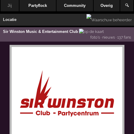
Jij
Partyflock
Community
Overig
🔍
Locatie
Sir Winston Music & Entertainment Club
foto's
·
nieuws
·
137 fans