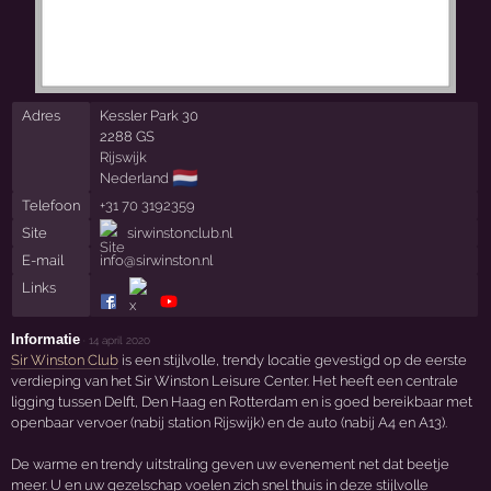
Adres
Kessler Park 30
2288 GS
Rijswijk
🇳🇱
Nederland
Telefoon
+31 70 3192359
Site
sirwinstonclub.nl
E-mail
info@sirwinston.nl
Links
Informatie
·
14 april 2020
Sir Winston Club
is een stijlvolle, trendy locatie gevestigd op de eerste
verdieping van het Sir Winston Leisure Center. Het heeft een centrale
ligging tussen Delft, Den Haag en Rotterdam en is goed bereikbaar met
openbaar vervoer (nabij station Rijswijk) en de auto (nabij A4 en A13).
De warme en trendy uitstraling geven uw evenement net dat beetje
meer. U en uw gezelschap voelen zich snel thuis in deze stijlvolle