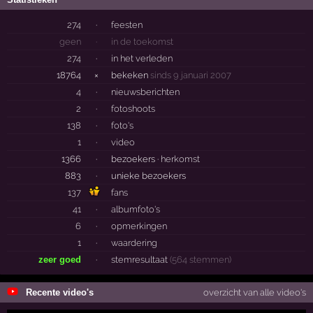
274
·
feesten
geen
·
in de toekomst
274
·
in het verleden
18764
×
bekeken
sinds 9 januari 2007
4
·
nieuwsberichten
2
·
fotoshoots
138
·
foto's
1
·
video
1366
·
bezoekers ·
herkomst
883
·
unieke bezoekers
137
fans
41
·
albumfoto's
6
·
opmerkingen
1
·
waardering
zeer goed
·
stemresultaat
(564 stemmen)
Recente video's
overzicht van alle video's