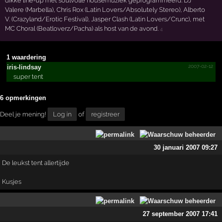
dikke line-up met soulvolle housemuziek geprogrammeerd: DJ
Valere (Marbella), Chris Rox (Latin Lovers/Absolutely Stereo), Alberto
V. (Crazyland/Erotic Festival), Jasper Clash (Latin Lovers/Crunc), met
MC Choral (Beatloverz/Pacha) als host van de avond.
4
1 waardering
2007-02-12
iris-lindsay
super tent
6 opmerkingen
Deel je mening!
Log in
of
registreer
30 januari 2007 09:27
De leukst tent allertijde
Kusjes
27 september 2007 17:41