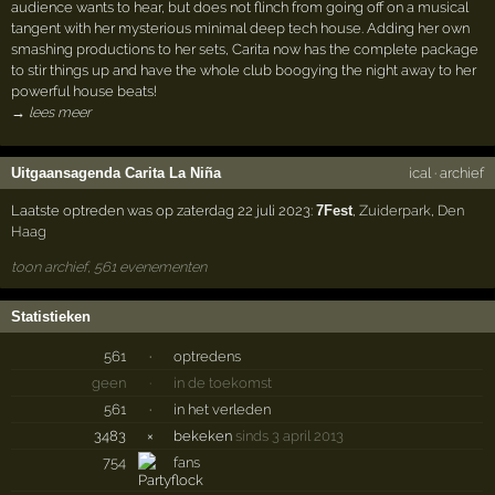
audience wants to hear, but does not flinch from going off on a musical
tangent with her mysterious minimal deep tech house. Adding her own
smashing productions to her sets, Carita now has the complete package
to stir things up and have the whole club boogying the night away to her
powerful house beats!
→ lees meer
Uitgaansagenda Carita La Niña
ical
·
archief
Laatste optreden was op zaterdag 22 juli 2023:
7Fest
,
Zuiderpark
,
Den
Haag
toon archief, 561 evenementen
Statistieken
561
·
optredens
geen
·
in de toekomst
561
·
in het verleden
3483
×
bekeken
sinds 3 april 2013
754
fans