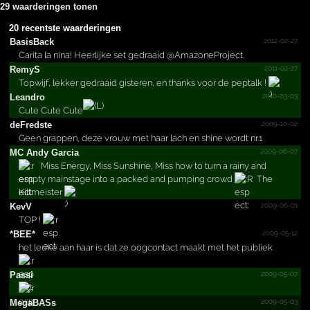
29 waarderingen tonen
20 recentste waarderingen
2012-02-27
BasisBack
Carita la nina! Heerlijke set gedraaid @AmazoneProject.
2011-02-27
RemyS
Topwijf, lekker gedraaid gisteren, en thanks voor de peptalk !
2010-03-03
Leandro
Cute Cute Cute
2009-10-02
deFredste
Geen grappen, deze vrouw met haar lach en shine wordt nr.1
2009-06-07
MC Andy Garcia
Miss Energy, Miss Sunshine, Miss how to turn a rainy and
empty mainstage into a packed and pumping crowd
The
Kiltmeister
2009-06-01
KevV
TOP !
2009-05-12
*BEE*
het leuke aan haar is dat ze oogcontact maakt met het publiek
2009-05-07
Passi
2009-05-03
MegaBASs