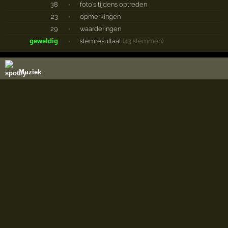
38
·
foto's tijdens optreden
23
·
opmerkingen
29
·
waarderingen
geweldig
·
stemresultaat
(43 stemmen)
Muziek