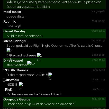
Jezusss je hebt me gisteren verbaasd, wat een skils! En platen van
Deadmau5 opzetten is altijd +1
2009-03-28
moei maker
goede dj'ster
2009-03-02
Robin K.
Stoer wijf!
2009-02-11
Daniel Beasley
Altijd te laat! hehehehe :0
2008-12-29
Michel­Hartog­NL
Super gedaaid op Flight Night! Openen met The Reward is Cheese
2008-12-28
the reward is cheese
2008-12-24
DinoSkoppel
sfeermaakster
2008-12-13
599 Gtb :Bounce:
Dikke respect voor La Niña !!
2008-11-23
))JustMoi((
NICE !!!!!
2008-11-12
_RicK_
Caritaaaaaaaaaaaa La Ninaaaa ! Boxs !
2008-07-20
Gorgeous George
Draait goed, en je kunt zien dat ze ervan geniet!
2008-06-22