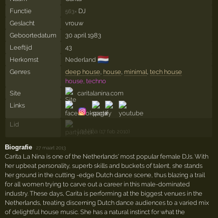
Functie
DJ
563×
Geslacht
vrouw
Geboortedatum
30 april 1983
Leeftijd
43
🇳🇱
Herkomst
Nederland
Genres
deep house
,
house
,
minimal
,
tech house
house, techno
Site
caritalanina.com
Links
Lid
LaNiña
(17 feb 2010)
Biografie
·
27 maart 2013
Carita La Nina is one of the Netherlands' most popular female DJs. With
her upbeat personality, superb skills and buckets of talent, she stands
her ground in the cutting -edge Dutch dance scene, thus blazing a trail
for all women trying to carve out a career in this male-dominated
industry. These days, Carita is performing at the biggest venues in the
Netherlands, treating discerning Dutch dance audiences to a varied mix
of delightful house music. She has a natural instinct for what the