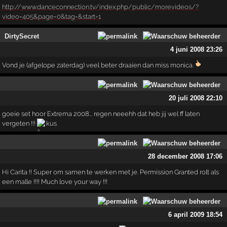
http://www.danceconnection.tv/index.php/public/morevideos/?
video=405&page=0&tag=&start=1
DirtySecret
4 juni 2008 23:26
Vond je (afgelope zaterdag) veel beter draaien dan miss monica.
20 juli 2008 22:10
goeie set hoor Extrema 2008... regen neeehh dat heb jij wel ff laten
vergeten !!!
kus
28 december 2008 17:06
Hi Carita !! Super om samen te werken met je. Permission Granted rolt als
een malle !!!! Much love your way !!!
6 april 2009 18:54