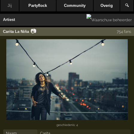
Jij
Partyflock
Community
Overig
🔍
Artiest
📷
Carita La Niña
754 fans
geschiedenis: 4
Naam
Carita