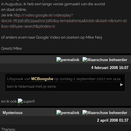
in Augustus, ik heb een lange versie gemaakt van die avond
en staat online,
zie link
http://video.google.nl/videoplay?
docid=7635638539440023180&q=temptation54&total=1&start=0&num=10
&so=0&type=search&plindex=0
of anders even naar Google Video en zoeken op Mike Neij
Greetz Mike
4 februari 2008 16:07
Uitspraak
van
MCBoogshe
op zondag 2 september 2007 om 14:14:
▶
ben ik helemaal met je eens
en ik ook
super!!
Mysterious
2 april 2008 01:37
Thanxxx,