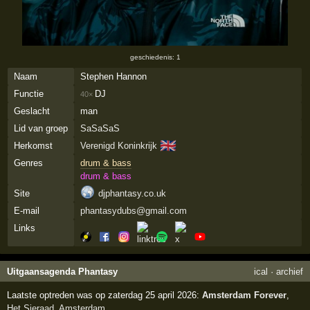
geschiedenis: 1
Naam
Stephen Hannon
Functie
DJ
40×
Geslacht
man
Lid van groep
SaSaSaS
🇬🇧
Herkomst
Verenigd Koninkrijk
Genres
drum & bass
drum & bass
Site
djphantasy.co.uk
E-mail
phantasydubs@gmail.com
Links
Uitgaansagenda Phantasy
ical
·
archief
Laatste optreden was op zaterdag 25 april 2026:
Amsterdam Forever
,
Het Sieraad
,
Amsterdam