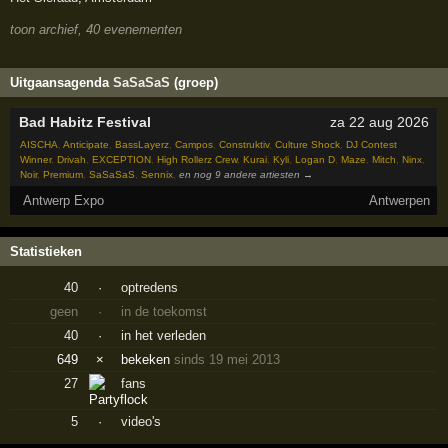
toon archief, 40 evenementen
Uitgaansagenda
SaSaSaS
(groep)
Bad Habitz Festival
za 22 aug 2026
AISCHA
,
Anticipate
,
BassLayerz
,
Campos
,
Construktiv
,
Culture Shock
,
DJ Contest
Winner
,
Drivah
,
EXCEPTION
,
High Rollerz Crew
,
Kurai
,
Kyli
,
Logan D
,
Maze
,
Mitch
,
Ninx
,
Noir
,
Premium
,
SaSaSaS
,
Sennix
,
en nog 9 andere artiesten →
Antwerp Expo
Antwerpen
Statistieken
40
·
optredens
geen
·
in de toekomst
40
·
in het verleden
649
×
bekeken
sinds 19 mei 2013
27
fans
5
·
video's