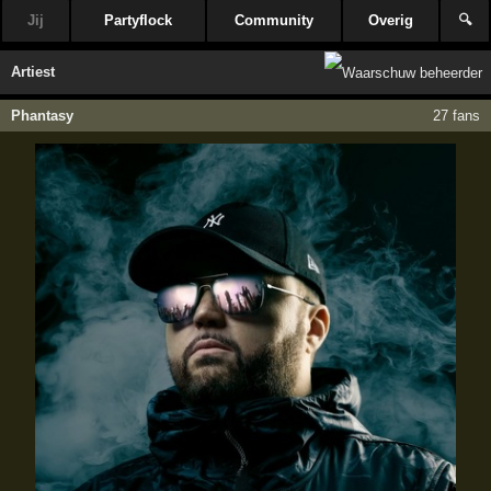
Jij
Partyflock
Community
Overig
🔍
Artiest
Phantasy
27 fans