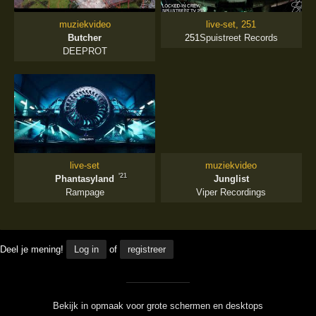
muziekvideo
live-set, 251
Butcher
251
Spuistreet Records
DEEPROT
live-set
muziekvideo
'21
Phantasyland
Junglist
Rampage
Viper Recordings
Deel je mening!
Log in
of
registreer
Bekijk in opmaak voor grote schermen en desktops