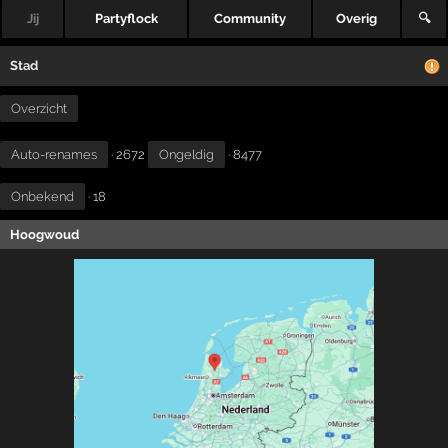
Jij
Partyflock
Community
Overig
🔍
Stad
Overzicht
Auto-renames
· 2672
Ongeldig
· 8477
Onbekend
· 18
Hoogwoud