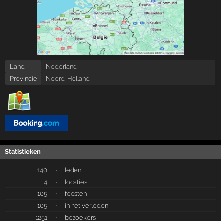
Land
Nederland
Provincie
Noord-Holland
Statistieken
140
·
leden
4
·
locaties
105
·
feesten
105
·
in het verleden
1251
·
bezoekers